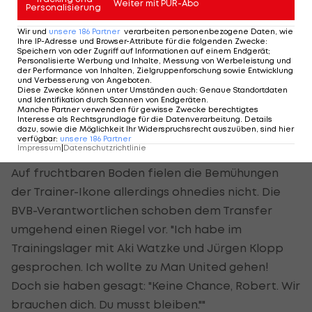
Weiter mit PUR-Abo
Personalisierung
war noch in der Kabine, habe geduscht und ihn
zurückgerufen. In einer ruhigen Ecke in der
Wir und
unsere
186
Partner
verarbeiten personenbezogene Daten, wie
Ihre IP-Adresse und Browser-Attribute für die folgenden Zwecke
:
Umkleide. Mein Englisch war noch nicht so gut wie
Speichern von oder Zugriff auf Informationen auf einem Endgerät;
Personalisierte Werbung und Inhalte, Messung von Werbeleistung und
heute, er hat einen starken schottischen Akzent.
der Performance von Inhalten, Zielgruppenforschung sowie Entwicklung
und Verbesserung von Angeboten
.
Ich war so fokussiert zu verstehen, was er meint!
Diese Zwecke können unter Umständen auch
:
Genaue Standortdaten
und Identifikation durch Scannen von Endgeräten
.
Alex Ferguson versuchte, Rücksicht zu nehmen, hat
Manche Partner verwenden für gewisse Zwecke berechtigtes
Interesse als Rechtsgrundlage für die Datenverarbeitung. Details
langsam gesprochen. Ich war 22 Jahre alt, das
dazu, sowie die Möglichkeit Ihr Widerspruchsrecht auszuüben, sind hier
verfügbar
:
unsere
186
Partner
war ein besonderer Moment."
Impressum
|
Datenschutzrichtlinie
Auf fruchtbaren Boden fielen die Bemühungen
der Trainer-Ikone allerdings ohnedies nicht. Die
BVB-Verantwortlichen schoben dem Transfer
umgehend einen Riegel vor. "Ich habe im
Trainingslager mit Aki Watzke und Jürgen Klopp
gesprochen. Ich wollte zu Man United gehen!
Doch sie haben gesagt: "Keine Chance, Robert. Wir
brauchen dich. Du musst bleiben.""