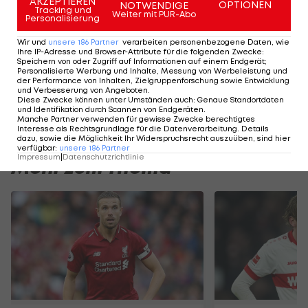
AKZEPTIEREN
OPTIONEN
NOTWENDIGE
Tracking und
Weiter mit PUR-Abo
Ausgangsposition verschafft.
Personalisierung
Wir und
unsere
186
Partner
verarbeiten personenbezogene Daten, wie
Ihre IP-Adresse und Browser-Attribute für die folgenden Zwecke
:
HIGHLIGHTS: LASK - SK Sturm Graz
FC Blau-Weiß Linz 
Speichern von oder Zugriff auf Informationen auf einem Endgerät;
Personalisierte Werbung und Inhalte, Messung von Werbeleistung und
Fußball - Frauen-Bundesliga
Fußball - ADMIRAL 
der Performance von Inhalten, Zielgruppenforschung sowie Entwicklung
und Verbesserung von Angeboten
.
Diese Zwecke können unter Umständen auch
:
Genaue Standortdaten
und Identifikation durch Scannen von Endgeräten
.
Manche Partner verwenden für gewisse Zwecke berechtigtes
Interesse als Rechtsgrundlage für die Datenverarbeitung. Details
dazu, sowie die Möglichkeit Ihr Widerspruchsrecht auszuüben, sind hier
verfügbar
:
unsere
186
Partner
Impressum
|
Datenschutzrichtlinie
Mehr zum Thema