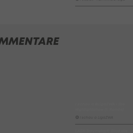
ADMIRAL Hüttengaudi:
Alexander Joppich erzielt d
Tor der 1. Runde
Hüttengaudi
MMENTARE
Der legendäre Durchmarsch
des FC Wacker Tirol I
#Zwarakonferenz History
Zwarakonferenz
Am Stammtisch bei Andy
Ogris: Christopher Knett
Stammtisch
I schau a #LigaZWA - Die
Highlightshow (1. Runde)
I schau a LigaZWA
LASK-Traumstart: Sind die