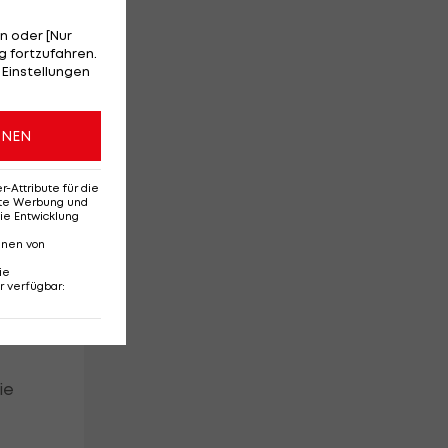
n oder [Nur
 fortzufahren.
em
 Einstellungen
ONEN
Attribute für die
erte Werbung und
ie Entwicklung
nnen von
ie
r verfügbar
:
ie