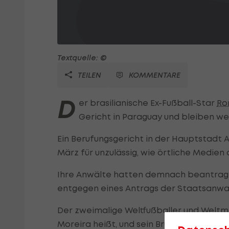
Textquelle: ©
TEILEN
KOMMENTARE
D
er brasilianische Ex-Fußball-Star
Ro
Gericht in Paraguay und bleiben w
Ein Berufungsgericht in der Hauptstadt A
März für unzulässig, wie örtliche Medi
Ihre Anwälte hatten demnach beantragt,
entgegen eines Antrags der Staatsanwalt
Der zweimalige Weltfußballer und Weltm
Moreira heißt, und sein Bruder Roberto 