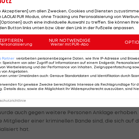
hutz
weisdokumenten erwischt und festgenommen worden.
le Akzeptieren] um allen Zwecken, Cookies und Diensten zuzustimme
 LAOLA1 PUR Modus, ohne Tracking uns Peronsalisierung von Werbung
schäftspartner ihnen die Pässe bei ihrer Ankunft in d
[Optionen] auch eine individuelle Auswahl zu treffen. Sie können Ihre
abe nicht gewusst, dass die Ausweise illegal gewesen
den Button links unten bzw. über den Link in der Fußzeile anpassen.
 Nachbarland ihrer Heimat Brasilien an der Eröffnung
ZEPTIEREN
NUR NOTWENDIGE
OPTI
taltung teilnehmen sowie Werbung für Ronaldinhos
Personalisierung
Weiter mit PUR-Abo
6
Partner
verarbeiten personenbezogene Daten, wie Ihre IP-Adresse und Browser-
e
:
Speichern von oder Zugriff auf Informationen auf einem Endgerät; Personalisi
FC Barcelona
und des
AC Milan
verbrachte 32 Tage -
von Werbeleistung und der Performance von Inhalten, Zielgruppenforschung sow
g von Angeboten
.
fängnis. Anfang April wurden er und sein Bruder gegen
nnen unter Umständen auch
:
Genaue Standortdaten und Identifikation durch Sca
ionen US-Dollar (1,47 Millionen Euro) in den Hausarrest
erwenden für gewisse Zwecke berechtigtes Interesse als Rechtsgrundlage für d
. Details dazu, sowie die Möglichkeit Ihr Widerspruchsrecht auszuüben, sind hie
r
chutzrichtlinie
ncion das weitere Verfahren ab. Bei einer Verurteilung
l wurde auch gegen weitere Personen Anklage erhoben.
 Mitglieder einer kriminellen Bande sind, die sich auf d
lisiert hat.