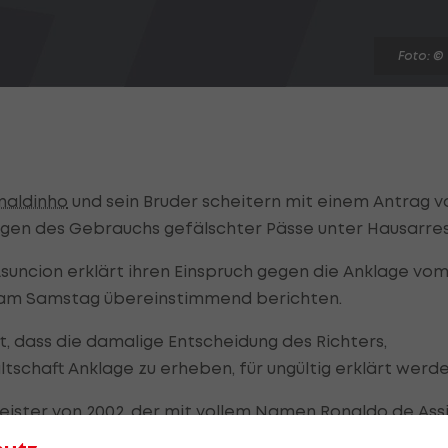
Foto: ©
naldinho
und sein Bruder scheitern mit einem Antrag v
egen des Gebrauchs gefälschter Pässe unter Hausarres
suncion erklärt ihren Einspruch gegen die Anklage vom
en am Samstag übereinstimmend berichten.
 dass die damalige Entscheidung des Richters,
schaft Anklage zu erheben, für ungültig erklärt werde
eister von 2002, der mit vollem Namen Ronaldo de Ass
waren kurz nach ihrer Einreise nach Paraguay Anfang