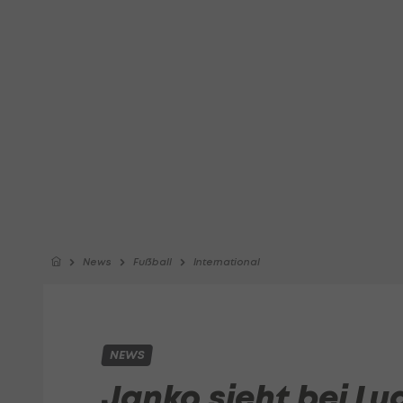
News
Fußball
International
NEWS
Janko sieht bei L