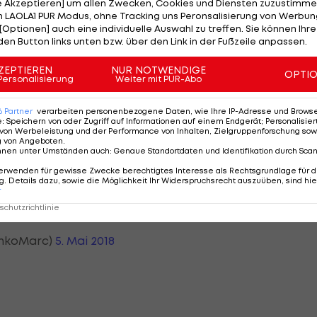
le Akzeptieren] um allen Zwecken, Cookies und Diensten zuzustimme
 LAOLA1 PUR Modus, ohne Tracking uns Peronsalisierung von Werbung
l. Der steht seit 2010 bei 46 Punkten. Bern hält bei 41
[Optionen] auch eine individuelle Auswahl zu treffen. Sie können Ihre
h.
den Button links unten bzw. über den Link in der Fußzeile anpassen.
inen Ausschluss und kommentiert diesen auf Twitter:
ZEPTIEREN
NUR NOTWENDIGE
OPTI
Personalisierung
Weiter mit PUR-Abo
 Worten 'er hält mich doch auch' verletzt habe oder e
 mich hiermit dafür".
6
Partner
verarbeiten personenbezogene Daten, wie Ihre IP-Adresse und Browser-
e
:
Speichern von oder Zugriff auf Informationen auf einem Endgerät; Personalisi
von Werbeleistung und der Performance von Inhalten, Zielgruppenforschung sow
g von Angeboten
.
nnen unter Umständen auch
:
Genaue Standortdaten und Identifikation durch Sca
edsrichter mit meinen Worten
erwenden für gewisse Zwecke berechtigtes Interesse als Rechtsgrundlage für d
. Details dazu, sowie die Möglichkeit Ihr Widerspruchsrecht auszuüben, sind hie
och auch“ verletzt habe oder es
r
agt wurde entschuldige ich mich
chutzrichtlinie
nkoMarc)
5. Mai 2018