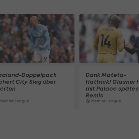
aaland-Doppelpack
Dank Mateta-
chert City Sieg über
Hattrick! Glasner 
erton
mit Palace spätes
Remis
Premier League
Premier League