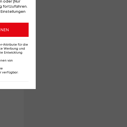
n oder [Nur
 fortzufahren.
 Einstellungen
ONEN
s
Attribute für die
erte Werbung und
ie Entwicklung
nnen von
ie
r verfügbar
: