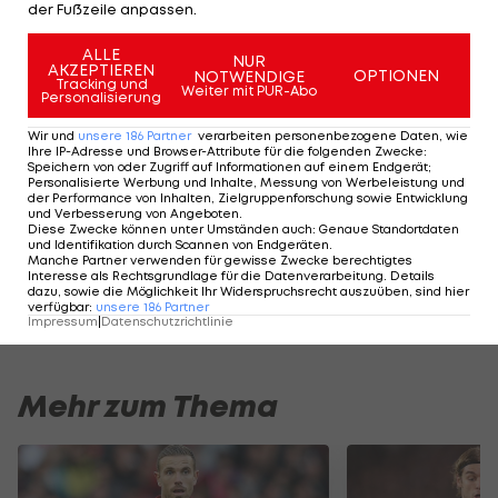
der Fußzeile anpassen.
Ajax Amsterdam erobert mit nun 39 Punkten
zumindest vorübergehend die Tabellenführung
ALLE
NUR
AKZEPTIEREN
OPTIONEN
NOTWENDIGE
von der PSV Eindhoven (37 Punkte/ein Spiel
Tracking und
Weiter mit PUR-Abo
Personalisierung
weniger) zurück. Feyenoord bleibt als Dritter mit
Wir und
unsere
186
Partner
verarbeiten personenbezogene Daten, wie
36 Zählern allerdings in Schlagdistanz.
Ihre IP-Adresse und Browser-Attribute für die folgenden Zwecke
:
Speichern von oder Zugriff auf Informationen auf einem Endgerät;
Personalisierte Werbung und Inhalte, Messung von Werbeleistung und
der Performance von Inhalten, Zielgruppenforschung sowie Entwicklung
Highlights: Amstetten schießt Admira in
Highlights: Nach 
und Verbesserung von Angeboten
.
die Krise
Austria Salzburg s
Diese Zwecke können unter Umständen auch
:
Genaue Standortdaten
und Identifikation durch Scannen von Endgeräten
.
Fußball - ADMIRAL 2. Liga
Fußball - ADMIRAL 
Manche Partner verwenden für gewisse Zwecke berechtigtes
Interesse als Rechtsgrundlage für die Datenverarbeitung. Details
dazu, sowie die Möglichkeit Ihr Widerspruchsrecht auszuüben, sind hier
verfügbar
:
unsere
186
Partner
Impressum
|
Datenschutzrichtlinie
Mehr zum Thema