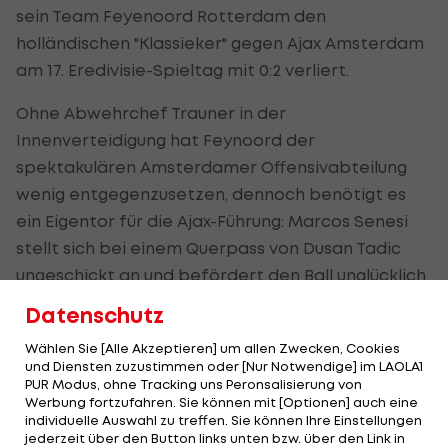
sein Team Feyenoord Rotterdam den
holländischen "Klassieker" gegen Ajax Amsterdam
am 17. Eredivisie-Spieltag mit 0:2 verliert.
Ohne Abwehrchef Trauner in der
Innenverteidigung hat Feynoord der
spektakulären Amsterdamer Offensivabteilung
wenig entgegenzusetzen, dennoch benötigt es
ein Eigentor für die Ajax-Führung: Marcos Senesi
stellt sich bei einem Querpass von Dusan Tadic
ungeschickt an und befördert den Ball unglücklich
in die eigenen Maschen (44.).
Datenschutz
Für die Vorentscheidung sorgt schließlich ein
Wählen Sie [Alle Akzeptieren] um allen Zwecken, Cookies
und Diensten zuzustimmen oder [Nur Notwendige] im LAOLA1
Elfmeterfoul von Arsenal-Leihgabe Reiss Nelson
PUR Modus, ohne Tracking uns Peronsalisierung von
an Devyne Rensch. Tadic verwertet vom Punkt
Werbung fortzufahren. Sie können mit [Optionen] auch eine
individuelle Auswahl zu treffen. Sie können Ihre Einstellungen
trocken zum 2:0-Endstand (80.).
jederzeit über den Button links unten bzw. über den Link in