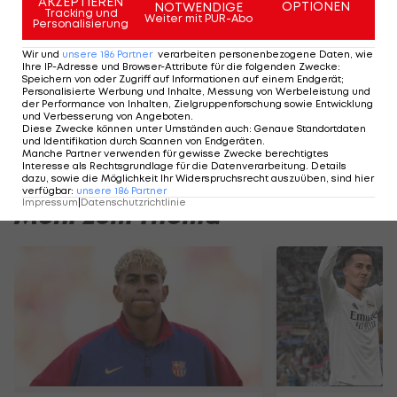
AKZEPTIEREN
OPTIONEN
NOTWENDIGE
Tracking und
Weiter mit PUR-Abo
eingestanden.
Personalisierung
Wir und
unsere
186
Partner
verarbeiten personenbezogene Daten, wie
Ihre IP-Adresse und Browser-Attribute für die folgenden Zwecke
:
Der legendäre Durchmarsch des FC
Am Stammtisch bei
Speichern von oder Zugriff auf Informationen auf einem Endgerät;
Wacker Tirol I #Zwarakonferenz History
Christopher Knett
Personalisierte Werbung und Inhalte, Messung von Werbeleistung und
der Performance von Inhalten, Zielgruppenforschung sowie Entwicklung
Zwarakonferenz
Stammtisch
und Verbesserung von Angeboten
.
Diese Zwecke können unter Umständen auch
:
Genaue Standortdaten
und Identifikation durch Scannen von Endgeräten
.
Manche Partner verwenden für gewisse Zwecke berechtigtes
Interesse als Rechtsgrundlage für die Datenverarbeitung. Details
dazu, sowie die Möglichkeit Ihr Widerspruchsrecht auszuüben, sind hier
verfügbar
:
unsere
186
Partner
Impressum
|
Datenschutzrichtlinie
Mehr zum Thema