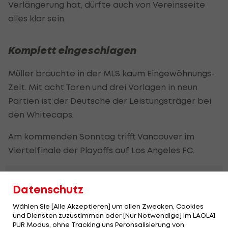
Verlängerung hat, dürfte auch von Vereinsseite
alles klar sein.
Komplett eingeschlagen
Müller brauchte in der MLS kaum Eingewöhnungs-
Zeit. Mit acht Toren und drei Vorlagen in neun
Partien ist der Deutsche der Leistungsträger bei
den Whitecaps.
Am kommenden Sonntag trifft Vancouver im
Viertelfinale der Playoffs auf Los Angeles FC.
MLS passt Spielkalender
Datenschutz
an Europa an
Wählen Sie [Alle Akzeptieren] um allen Zwecken, Cookies
und Diensten zuzustimmen oder [Nur Notwendige] im LAOLA1
International
PUR Modus, ohne Tracking uns Peronsalisierung von