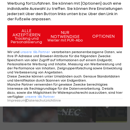
Werbung fortzufahren. Sie können mit [Optionen] auch eine
individuelle Auswahl zu treffen. Sie können Ihre Einstellungen
TSV Havelse: Das Anti-
jederzeit über den Button links unten bzw. über den Link in
Stripfing aus
der Fußzeile anpassen.
Deutschland
ALLE
NUR
International
AKZEPTIEREN
OPTIONEN
NOTWENDIGE
Tracking und
Weiter mit PUR-Abo
Personalisierung
Wir und
unsere
186
Partner
verarbeiten personenbezogene Daten, wie
Die Fußballer mit den meisten Spielen
Ihre IP-Adresse und Browser-Attribute für die folgenden Zwecke
:
Speichern von oder Zugriff auf Informationen auf einem Endgerät;
für einen Verein
Personalisierte Werbung und Inhalte, Messung von Werbeleistung und
der Performance von Inhalten, Zielgruppenforschung sowie Entwicklung
und Verbesserung von Angeboten
.
Diese Zwecke können unter Umständen auch
:
Genaue Standortdaten
und Identifikation durch Scannen von Endgeräten
.
Manche Partner verwenden für gewisse Zwecke berechtigtes
SLIDESHOW
Interesse als Rechtsgrundlage für die Datenverarbeitung. Details
STARTEN
dazu, sowie die Möglichkeit Ihr Widerspruchsrecht auszuüben, sind hier
verfügbar
:
unsere
186
Partner
Impressum
|
Datenschutzrichtlinie