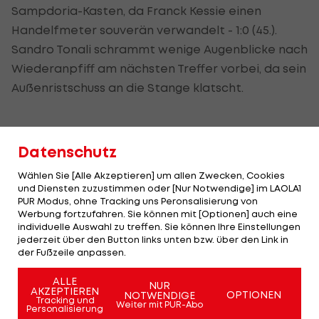
Sampdoria-Kasten, da Franck Kessie einen
Handelfmeter souverän verwandelt - 1:0 (45.).
Sandro Tonali schrammt wenige Augenblicke nach
Wiederanpfiff am nächsten Treffer vorbei, da sein
Außenristschuss an die Stange klatscht.
Danach erlebt Sampdoria einen kurzfristigen
Datenschutz
Aufschwung, doch Morten Thorsby bekommt den
Wählen Sie [Alle Akzeptieren] um allen Zwecken, Cookies
Ball aus fünf Metern nicht im Tor unter (68.). Knapp
und Diensten zuzustimmen oder [Nur Notwendige] im LAOLA1
PUR Modus, ohne Tracking uns Peronsalisierung von
zehn Minuten später macht der eben
Werbung fortzufahren. Sie können mit [Optionen] auch eine
eingewechselte Samu Castillejo nach Rebic-
individuelle Auswahl zu treffen. Sie können Ihre Einstellungen
jederzeit über den Button links unten bzw. über den Link in
Zuspiel den vermeintlichen Deckel drauf (77.), ehe
der Fußzeile anpassen.
ein wuchtiger Kopfball von Sampdorias Albin
ALLE
Ekdal nochmals für Spannung sorgt (83.).
NUR
AKZEPTIEREN
OPTIONEN
NOTWENDIGE
Tracking und
Sampdoria wirft zwar alles nach vorne, der Milan-
Weiter mit PUR-Abo
Personalisierung