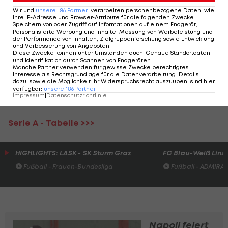
Beton hält aber bis zum Schlusspfiff.
Wir und
unsere
186
Partner
verarbeiten personenbezogene Daten, wie
Ihre IP-Adresse und Browser-Attribute für die folgenden Zwecke
:
Mit dem achten Sieg im zehnten Spiel baut Milan
Speichern von oder Zugriff auf Informationen auf einem Endgerät;
Personalisierte Werbung und Inhalte, Messung von Werbeleistung und
die Tabellenführung auf 26 Zähler aus, der
der Performance von Inhalten, Zielgruppenforschung sowie Entwicklung
und Verbesserung von Angeboten
.
schärfste Verfolger und Erzrivale Inter liegt fünf
Diese Zwecke können unter Umständen auch
:
Genaue Standortdaten
und Identifikation durch Scannen von Endgeräten
.
Punkte dahinter auf Rang zwei. Sampdoria (11 Pkt.)
Manche Partner verwenden für gewisse Zwecke berechtigtes
Interesse als Rechtsgrundlage für die Datenverarbeitung. Details
macht es sich an zwölfter Stelle gemütlich.
dazu, sowie die Möglichkeit Ihr Widerspruchsrecht auszuüben, sind hier
verfügbar
:
unsere
186
Partner
Impressum
|
Datenschutzrichtlinie
Serie A - Spielplan/Ergebnisse >>>
Serie A - Tabelle >>>
HIGHLIGHTS: LASK - SK Sturm Graz
FC Blau-Weiß Linz 
Fußball - Frauen-Bundesliga
Fußball - ADMIRAL 
Napoli feiert