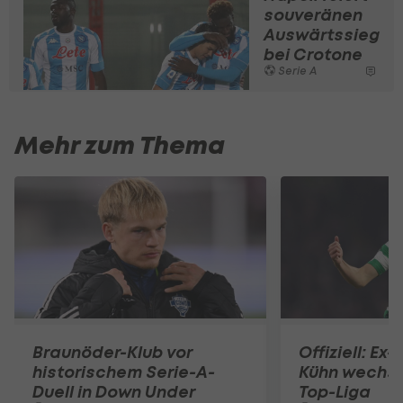
souveränen
Auswärtssieg
bei Crotone
Serie A
Mehr zum Thema
Braunöder-Klub vor
Offiziell: Ex
historischem Serie-A-
Kühn wechsel
Duell in Down Under
Top-Liga