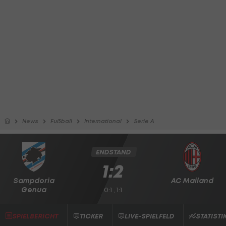
News
Fußball
International
Serie A
ENDSTAND
1:2
Sampdoria
AC Mailand
Genua
0:1 , 1:1
SPIELBERICHT
TICKER
LIVE-SPIELFELD
STATISTI