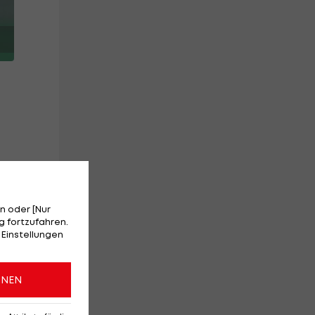
n oder [Nur
 fortzufahren.
 Einstellungen
rd,
ONEN
g