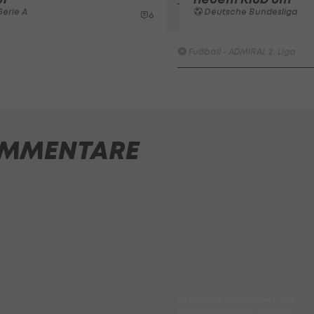
erie A
Deutsche Bundesliga
6
Highlights: Munteres Hin un
Her geht an Wels
Fußball - ADMIRAL 2. Liga
ADMIRAL Hüttengaudi:
Alexander Joppich erzielt d
Tor der 1. Runde
Hüttengaudi
MMENTARE
Der legendäre Durchmarsch
des FC Wacker Tirol I
#Zwarakonferenz History
Zwarakonferenz
Am Stammtisch bei Andy
Ogris: Christopher Knett
Stammtisch
I schau a #LigaZWA - Die
Highlightshow (1. Runde)