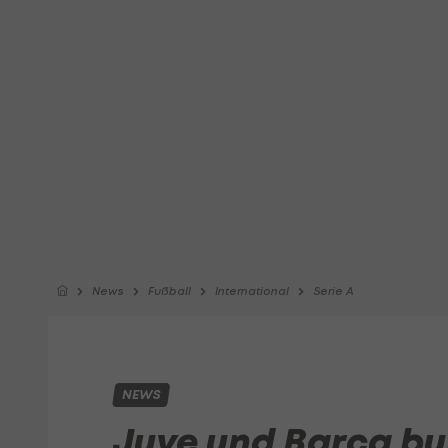
News
Fußball
International
Serie A
NEWS
Juve und Barca bu