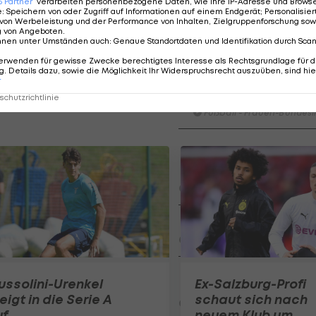
6
Partner
verarbeiten personenbezogene Daten, wie Ihre IP-Adresse und Browser-
e
:
Speichern von oder Zugriff auf Informationen auf einem Endgerät; Personalisi
von Werbeleistung und der Performance von Inhalten, Zielgruppenforschung sow
mmer 2023 laufenden Vertrag.
g von Angeboten
.
nnen unter Umständen auch
:
Genaue Standortdaten und Identifikation durch Sca
erwenden für gewisse Zwecke berechtigtes Interesse als Rechtsgrundlage für d
. Details dazu, sowie die Möglichkeit Ihr Widerspruchsrecht auszuüben, sind hie
HIGHLIGHTS: LASK - SK St
r
Graz
chutzrichtlinie
Fußball - Frauen-Bundesl
Highlights: Jerabek bereitet
dem SKN einen endgültigen
Fehlstart
Fußball - ADMIRAL 2. Liga
FC Liefering - FC Hertha Wel
Fußball - ADMIRAL 2. Liga
SKN St. Pölten - Young Violet
ssolini-Urenkel
Ex-Salzburg-Profi
Austria Wien
eigt in die Serie A
schaut sich nach
Fußball - ADMIRAL 2. Liga
uf
neuem Klub um