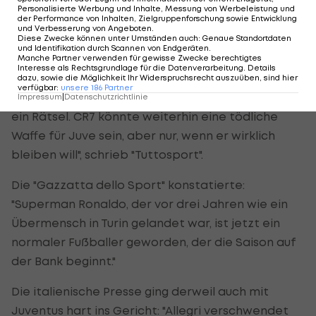
Personalisierte Werbung und Inhalte, Messung von Werbeleistung und
der Performance von Inhalten, Zielgruppenforschung sowie Entwicklung
Italiens Gazetten spekulieren und
und Verbesserung von Angeboten
.
Diese Zwecke können unter Umständen auch
:
Genaue Standortdaten
kritisieren
und Identifikation durch Scannen von Endgeräten
.
Manche Partner verwenden für gewisse Zwecke berechtigtes
Interesse als Rechtsgrundlage für die Datenverarbeitung. Details
Italiens Gazetten spekulierten nach dem Spiel
dazu, sowie die Möglichkeit Ihr Widerspruchsrecht auszuüben, sind hier
verfügbar
:
unsere
186
Partner
erst recht über die Zukunft Ronaldos: "Sie bleibt
Impressum
|
Datenschutzrichtlinie
ein Rätsel. CR7 könnte weiterhin eine tödliche
Waffe für Juve sein, aber nur, wenn er wirklich
bleiben will", schrieb "Tuttosport".
Die "Gazzatta dello Sport" konstatierte:
"Superman Ronaldo, der vor drei Jahren wie ein
Übermensch in Turin gelandet war, ist jetzt ein
normaler Fußballer geworden, der die Saison auf
der Bank beginnt."
Die italienische Presse ging derweil auch mit
Juventus hart ins Gericht: "Allegri verschwendet