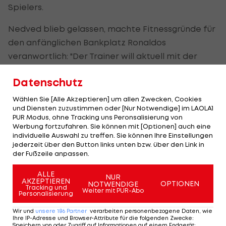
Spielers.
Nedved blieb gelassen, machte Fitnessgründe für
den anfänglichen Bankplatz Ronaldos
veranwortlich: "Der Trainer will aktuell mit der
stärksten Mannschaft spielen. Chiellini ist auch auf
Datenschutz
der Bank gesessen. Wir wollen mit dem
wettbewerbsfähigsten Team antreten." Ein
Wählen Sie [Alle Akzeptieren] um allen Zwecken, Cookies
und Diensten zuzustimmen oder [Nur Notwendige] im LAOLA1
wirkliches Dementi ist dabei jedoch nicht
PUR Modus, ohne Tracking uns Peronsalisierung von
herauszuhören.
Werbung fortzufahren. Sie können mit [Optionen] auch eine
individuelle Auswahl zu treffen. Sie können Ihre Einstellungen
jederzeit über den Button links unten bzw. über den Link in
Auch nicht bei Trainer Massimo Allegri, der lobte
der Fußzeile anpassen.
stattdessen die Teamplayer-Fähigkeiten des
fünffachen Weltfußballers: "Ronaldo begreift, dass
ALLE
NUR
AKZEPTIEREN
OPTIONEN
NOTWENDIGE
die Meisterschaft lang ist. Er kann auch bei einem
Tracking und
Weiter mit PUR-Abo
Personalisierung
Einsatz von nur 30 oder 40 Minuten entscheidend
Wir und
unsere
186
Partner
verarbeiten personenbezogene Daten, wie
sein."
Ihre IP-Adresse und Browser-Attribute für die folgenden Zwecke
:
Speichern von oder Zugriff auf Informationen auf einem Endgerät;