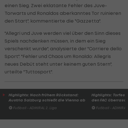
einen Sieg. Zwei eklatante Fehler des Juve-
Torwarts und Ronaldos aberkanntes Tor ruinieren
den Start", kommentierte die "Gazzetta".
"Allegri und Juve werden viel über den Sinn dieses
Spiels nachdenken müssen, in dem ein Sieg
verschenkt wurde", analysierte der "Corriere dello
Sport". "Fehler und Chaos um Ronaldo: Allegris
neues Debüt steht unter keinem guten Stern",
urteilte "Tuttosport".
Highlights: Nach frühem Rückstand:
Highlights: Torfesti
Austria Salzburg schießt die Vienna ab
den FAC überrasc
Fußball - ADMIRAL 2. Liga
Fußball - ADMIRAL 