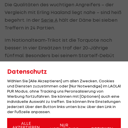
Die Qualitäten des wuchtigen Angreifers – der
Vergleich mit Erling Haaland liegt nahe – sind heiß
begehrt. In der
Serie A
hält der Däne bei sieben
Treffern in 24 Partien.
Im Nationalteam-Trikot ist die Torquote noch
besser: In vier Einsätzen traf der 20-Jährige
fünfmal. Besonders bei seinem Startelf-Debüt
sorgte er mit dem Hattrick gegen Finnland für
Datenschutz
Furore.
Wählen Sie [Alle Akzeptieren] um allen Zwecken, Cookies
Längst strecken internationale Top-Klubs ihre
und Diensten zuzustimmen oder [Nur Notwendige] im LAOLA1
Fühler nach dem Stürmer-Talent aus. Ein Wechsel
PUR Modus, ohne Tracking uns Peronsalisierung von
Werbung fortzufahren. Sie können mit [Optionen] auch eine
im Sommer käme nicht überraschend. Zuletzt
individuelle Auswahl zu treffen. Sie können Ihre Einstellungen
wurde auch der FC Bayern München mit dem
jederzeit über den Button links unten bzw. über den Link in
der Fußzeile anpassen.
Angreifer in Verbindung gebracht (
alle Infos >>>
).
ALLE
NUR
Nach Informationen von "Sky" ist Höjlund
AKZEPTIEREN