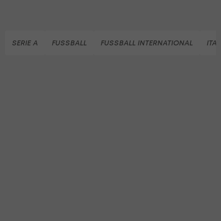
SERIE A
FUSSBALL
FUSSBALL INTERNATIONAL
ITA