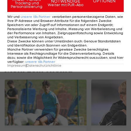
OPTIONEN
NOTWENDIGE
Tracking und
Weiter mit PUR-Abo
allerdings kein Thema bei den Münchnern. Mit
Personalisierung
Napoli,
Real Madrid
oder Arsenal als kolportierte
Wir und
unsere
186
Partner
verarbeiten personenbezogene Daten, wie
Ihre IP-Adresse und Browser-Attribute für die folgenden Zwecke
:
andere Interessenten hat der ehemalige Sturm-
Speichern von oder Zugriff auf Informationen auf einem Endgerät;
Spieler dennoch die Qual der Vereinswahl, sollte
Personalisierte Werbung und Inhalte, Messung von Werbeleistung und
der Performance von Inhalten, Zielgruppenforschung sowie Entwicklung
er nach dem Ende der Saison den nächsten
und Verbesserung von Angeboten
.
Diese Zwecke können unter Umständen auch
:
Genaue Standortdaten
Schritt wagen wollen.
und Identifikation durch Scannen von Endgeräten
.
Manche Partner verwenden für gewisse Zwecke berechtigtes
Interesse als Rechtsgrundlage für die Datenverarbeitung. Details
dazu, sowie die Möglichkeit Ihr Widerspruchsrecht auszuüben, sind hier
verfügbar
:
unsere
186
Partner
Impressum
|
Datenschutzrichtlinie
Mehr zum Thema