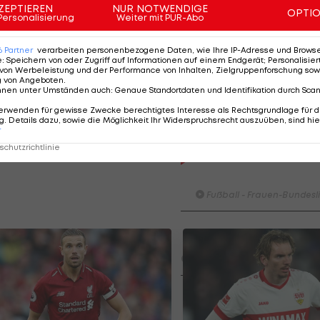
ZEPTIEREN
NUR NOTWENDIGE
itten Sieg in den vergangenen vier Spielen und schaff
OPTI
Personalisierung
Weiter mit PUR-Abo
assen. Mit 22 Zählern hat man nun drei Punkte Vorspru
 28 Punkten im Tabellenmittelfeld auf Platz zwölf.
6
Partner
verarbeiten personenbezogene Daten, wie Ihre IP-Adresse und Browser-
e
:
Speichern von oder Zugriff auf Informationen auf einem Endgerät; Personalisi
von Werbeleistung und der Performance von Inhalten, Zielgruppenforschung sow
g von Angeboten
.
nnen unter Umständen auch
:
Genaue Standortdaten und Identifikation durch Sca
erwenden für gewisse Zwecke berechtigtes Interesse als Rechtsgrundlage für d
. Details dazu, sowie die Möglichkeit Ihr Widerspruchsrecht auszuüben, sind hie
r
chutzrichtlinie
HIGHLIGHTS: LASK - SK St
Graz
Fußball - Frauen-Bundesl
FC Blau-Weiß Linz - FC Wack
Innsbruck
Fußball - ADMIRAL 2. Liga
Highlights: Blau-Weiß schen
Wacker drei Tore ein