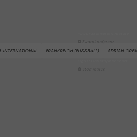
Tor der 1. Runde
Hüttengaudi
Der legendäre Durchmarsch
des FC Wacker Tirol I
#Zwarakonferenz History
Zwarakonferenz
L INTERNATIONAL
FRANKREICH (FUSSBALL)
ADRIAN GRB
Am Stammtisch bei Andy
Ogris: Christopher Knett
Stammtisch