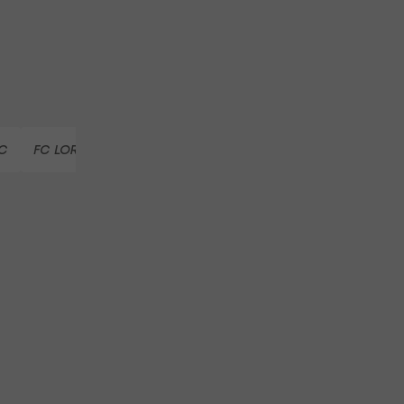
IC
FC LORIENT
STADE REIMS
DARIO MARESIC