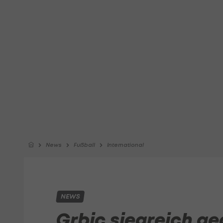
News
Fußball
International
NEWS
Grbic siegreich g