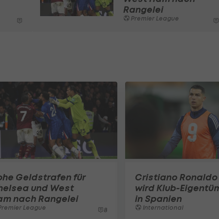
Rangelei
Premier League
he Geldstrafen für
Cristiano Ronaldo
helsea und West
wird Klub-Eigentü
am nach Rangelei
in Spanien
Premier League
International
8