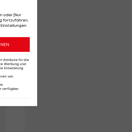
e
n oder [Nur
 fortzufahren.
 Einstellungen
ONEN
Attribute für die
erte Werbung und
ie Entwicklung
nnen von
ie
r verfügbar
: