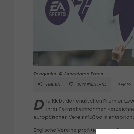
Textquelle: © Associated Press
KOMMENTARE
APP >>
TEILEN
D
ie Klubs der englischen
Premier Lea
ihrer Fernseheinnahmen verzeichn
europäischen Vereinsfußballs entspricht.
Englische Vereine profitierten in diesem