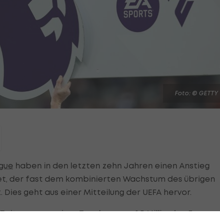
Foto: © GETTY
gue
haben in den letzten zehn Jahren einen Anstieg
et, der fast dem kombinierten Wachstum des übrigen
 Dies geht aus einer Mitteilung der UEFA hervor.
 Zeitraum von einer Zunahme von 1,5 Milliarden Euro.