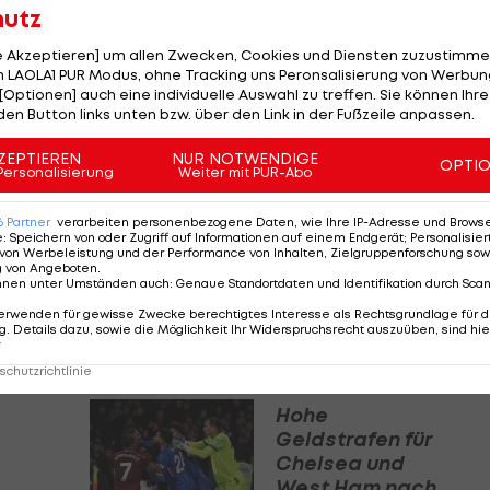
aum ein kombiniertes TV-Umsatzwachstum von 1,6
hutz
 anderen europäischen Top-Ligen. Dies unterstreicht di
le Akzeptieren] um allen Zwecken, Cookies und Diensten zuzustimme
liga.
 LAOLA1 PUR Modus, ohne Tracking uns Peronsalisierung von Werbung
[Optionen] auch eine individuelle Auswahl zu treffen. Sie können Ihre
den Button links unten bzw. über den Link in der Fußzeile anpassen.
ZEPTIEREN
NUR NOTWENDIGE
OPTI
Personalisierung
Weiter mit PUR-Abo
schen
Fußball
wurde auch bei der Betrachtung des
6
Partner
verarbeiten personenbezogene Daten, wie Ihre IP-Adresse und Browser-
e
:
Speichern von oder Zugriff auf Informationen auf einem Endgerät; Personalisi
von Werbeleistung und der Performance von Inhalten, Zielgruppenforschung sow
g von Angeboten
.
nnen unter Umständen auch
:
Genaue Standortdaten und Identifikation durch Sca
r-League-Klubs um 3,5 Milliarden Euro stiegen,
erwenden für gewisse Zwecke berechtigtes Interesse als Rechtsgrundlage für d
6 Klubs aus den vier anderen größten europäischen
. Details dazu, sowie die Möglichkeit Ihr Widerspruchsrecht auszuüben, sind hie
r
nd Spanien – um 5,9 Milliarden Euro.
chutzrichtlinie
Hohe
Geldstrafen für
Chelsea und
West Ham nach