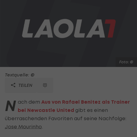
Foto: ©
Textquelle: ©
TEILEN
N
ach dem
Aus von Rafael Benitez als Trainer
bei Newcastle United
gibt es einen
überraschenden Favoriten auf seine Nachfolge:
Jose Mourinho
.