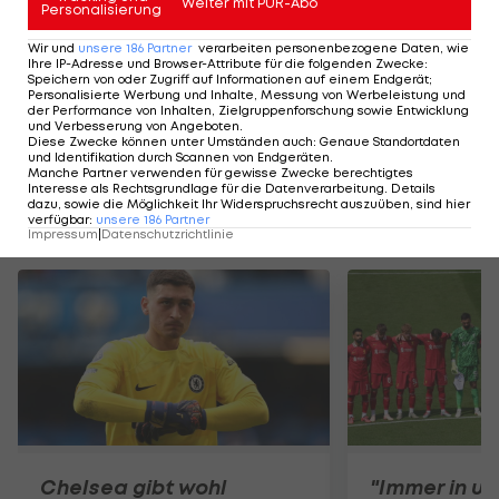
Weiter mit PUR-Abo
Personalisierung
Highlights: Amstetten schießt Admira in
ADMIRAL 2.Liga: To
Wir und
unsere
186
Partner
verarbeiten personenbezogene Daten, wie
die Krise
2.Runde
Ihre IP-Adresse und Browser-Attribute für die folgenden Zwecke
:
Speichern von oder Zugriff auf Informationen auf einem Endgerät;
Fußball - ADMIRAL 2. Liga
Fußball - ADMIRAL 
Personalisierte Werbung und Inhalte, Messung von Werbeleistung und
der Performance von Inhalten, Zielgruppenforschung sowie Entwicklung
und Verbesserung von Angeboten
.
Diese Zwecke können unter Umständen auch
:
Genaue Standortdaten
und Identifikation durch Scannen von Endgeräten
.
Manche Partner verwenden für gewisse Zwecke berechtigtes
Interesse als Rechtsgrundlage für die Datenverarbeitung. Details
dazu, sowie die Möglichkeit Ihr Widerspruchsrecht auszuüben, sind hier
verfügbar
:
unsere
186
Partner
Mehr zum Thema
Impressum
|
Datenschutzrichtlinie
Chelsea gibt wohl
"Immer in u