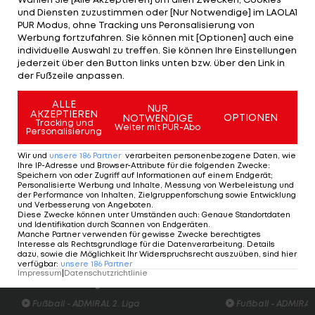
und Diensten zuzustimmen oder [Nur Notwendige] im LAOLA1
PUR Modus, ohne Tracking uns Peronsalisierung von
"Es gibt schlimmere Dinge im Leben, als nicht
Werbung fortzufahren. Sie können mit [Optionen] auch eine
Meister zu werden", stellte Klopp mit Blick auf die
individuelle Auswahl zu treffen. Sie können Ihre Einstellungen
jederzeit über den Button links unten bzw. über den Link in
Coronavirus-Pandemie klar.
der Fußzeile anpassen.
"Das Wichtigste im Moment ist der Umgang mit
ALLE
NUR
AKZEPTIEREN
dieser Krise." Der frühere Coach von
Borussia
OPTIONEN
NOTWENDIGE
Tracking und
Weiter mit PUR-Abo
Personalisierung
Dortmund
und des FSV Mainz 05 sagte jedoch
auch, dass er eine Annullierung der Saison
Wir und
unsere
186
Partner
verarbeiten personenbezogene Daten, wie
Ihre IP-Adresse und Browser-Attribute für die folgenden Zwecke
:
persönlich als "ungerecht" empfinden würde.
Speichern von oder Zugriff auf Informationen auf einem Endgerät;
Personalisierte Werbung und Inhalte, Messung von Werbeleistung und
Bezogen auf den Sport sagte er: "Das war mein
der Performance von Inhalten, Zielgruppenforschung sowie Entwicklung
und Verbesserung von Angeboten
.
Worst-Case-Szenario: Dass jemand die Saison für
Diese Zwecke können unter Umständen auch
:
Genaue Standortdaten
und Identifikation durch Scannen von Endgeräten
.
null und nichtig erklären wollte."
Manche Partner verwenden für gewisse Zwecke berechtigtes
Interesse als Rechtsgrundlage für die Datenverarbeitung. Details
dazu, sowie die Möglichkeit Ihr Widerspruchsrecht auszuüben, sind hier
verfügbar
:
unsere
186
Partner
Highlights: Nach frühem Rückstand:
Highlights: Torfesti
Impressum
|
Datenschutzrichtlinie
Austria Salzburg schießt die Vienna ab
den FAC überrasc
Fußball - ADMIRAL 2. Liga
Fußball - ADMIRAL 