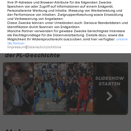
Taktik statt Chaos: Wie
Ihre IP-Adresse und Browser-Attribute für die folgenden Zwecke
:
Speichern von oder Zugriff auf Informationen auf einem Endgerät;
Maresca Chelsea
Personalisierte Werbung und Inhalte, Messung von Werbeleistung und
revolutioniert hat
der Performance von Inhalten, Zielgruppenforschung sowie Entwicklung
und Verbesserung von Angeboten
.
Diese Zwecke können unter Umständen auch
:
Genaue Standortdaten und
Premier League
Identifikation durch Scannen von Endgeräten
.
Manche Partner verwenden für gewisse Zwecke berechtigtes Interesse
als Rechtsgrundlage für die Datenverarbeitung. Details dazu, sowie die
Möglichkeit Ihr Widerspruchsrecht auszuüben, sind hier verfügbar
:
unsere
186
Partner
Die spannendsten Titelentscheidungen
Impressum
|
Datenschutzrichtlinie
der PL-Geschichte
SLIDESHOW
STARTEN