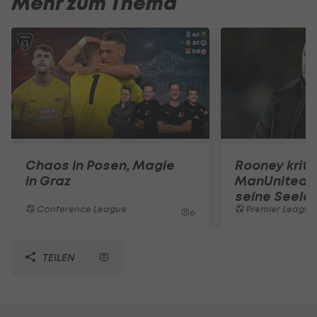
Mehr zum Thema
Chaos in Posen, Magie
Rooney kritis
in Graz
ManUnited: 
seine Seele 
Conference League
Premier League
6
TEILEN