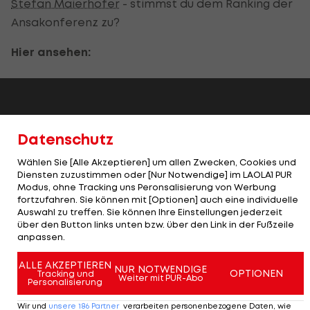
Stefan Maierhofer
- stimmst du dem Ranking der
Ansakonferenz zu?
Hier ansehen:
Datenschutz
Wählen Sie [Alle Akzeptieren] um allen Zwecken, Cookies und
Diensten zuzustimmen oder [Nur Notwendige] im LAOLA1 PUR
Modus, ohne Tracking uns Peronsalisierung von Werbung
fortzufahren. Sie können mit [Optionen] auch eine individuelle
Auswahl zu treffen. Sie können Ihre Einstellungen jederzeit
über den Button links unten bzw. über den Link in der Fußzeile
anpassen.
ALLE AKZEPTIEREN
NUR NOTWENDIGE
OPTIONEN
Tracking und
Weiter mit PUR-Abo
Personalisierung
Wir und
unsere
186
Partner
verarbeiten personenbezogene Daten, wie