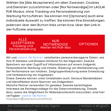
Wählen Sie [Alle Akzeptieren] um allen Zwecken, Cookies
und Diensten zuzustimmen oder [Nur Notwendige] im LAOLA1
Die Freiburger schieben sich damit auf den 14.
PUR Modus, ohne Tracking uns Peronsalisierung von
Platz, Bielefeld ist 16.
Werbung fortzufahren. Sie können mit [Optionen] auch eine
individuelle Auswahl zu treffen. Sie können Ihre Einstellungen
jederzeit über den Button links unten bzw. über den Link in
Deutsche Bundesliga - Spielplan/Ergebnisse>>>
der Fußzeile anpassen.
Deutsche Bundesliga - Tabelle>>>
ALLE
NUR
AKZEPTIEREN
OPTIONEN
NOTWENDIGE
Tracking und
Weiter mit PUR-Abo
Personalisierung
ÖFB-Legionäre im Einsatz:
Wir und
unsere
186
Partner
verarbeiten personenbezogene Daten, wie
Ihre IP-Adresse und Browser-Attribute für die folgenden Zwecke
:
Philipp Lienhart
(Freiburg): 90 Minuten
Speichern von oder Zugriff auf Informationen auf einem Endgerät;
Personalisierte Werbung und Inhalte, Messung von Werbeleistung und
der Performance von Inhalten, Zielgruppenforschung sowie Entwicklung
Manuel Prietl
(Bielefeld): 90 Minuten
und Verbesserung von Angeboten
.
Diese Zwecke können unter Umständen auch
:
Genaue Standortdaten
und Identifikation durch Scannen von Endgeräten
.
Christian Gebauer
(Bielefeld): in der 82.
Manche Partner verwenden für gewisse Zwecke berechtigtes
Interesse als Rechtsgrundlage für die Datenverarbeitung. Details
eingewechselt
dazu, sowie die Möglichkeit Ihr Widerspruchsrecht auszuüben, sind hier
verfügbar
:
unsere
186
Partner
Impressum
|
Datenschutzrichtlinie
Am Stammtisch bei Andy Ogris:
I schau a #LigaZWA 
Christopher Knett
Runde)