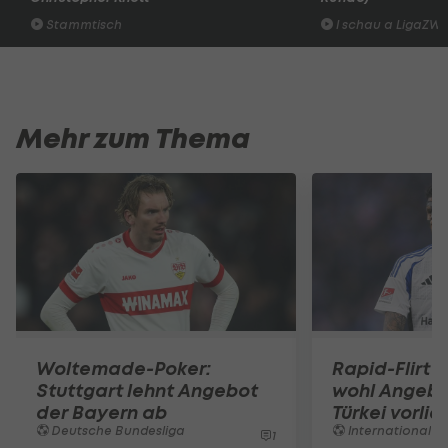
Stammtisch
I schau a LigaZWA
Mehr zum Thema
Woltemade-Poker:
Rapid-Flirt 
Stuttgart lehnt Angebot
wohl Angebo
der Bayern ab
Türkei vorli
Deutsche Bundesliga
International
1