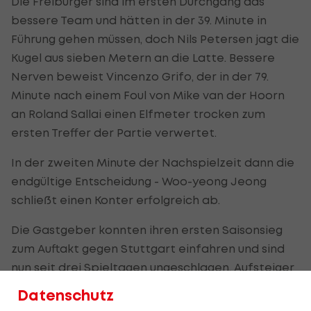
Die Freiburger sind im ersten Durchgang das
bessere Team und hätten in der 39. Minute in
Führung gehen müssen, doch Nils Petersen jagt die
Kugel aus sieben Metern an die Latte. Bessere
Nerven beweist Vincenzo Grifo, der in der 79.
Minute nach einem Foul von Mike van der Hoorn
an Roland Sallai einen Elfmeter trocken zum
ersten Treffer der Partie verwertet.
In der zweiten Minute der Nachspielzeit dann die
endgültige Entscheidung - Woo-yeong Jeong
schließt einen Konter erfolgreich ab.
Die Gastgeber konnten ihren ersten Saisonsieg
zum Auftakt gegen Stuttgart einfahren und sind
nun seit drei Spieltagen ungeschlagen. Aufsteiger
Bielefeld kassiert indes die fünfte
Datenschutz
Auswärtsniederlage in Folge.