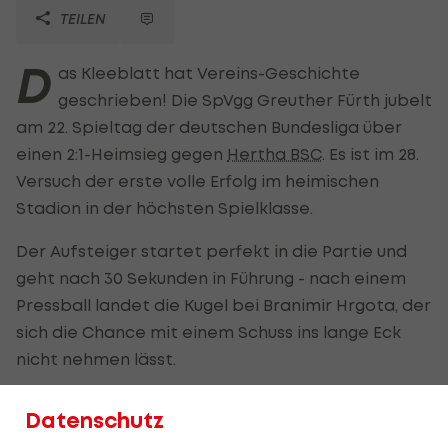
TEILEN
D
as Kleeblatt hat Vereins-Geschichte
geschrieben! Die SpVgg Greuther Fürth jubelt
am 22. Spieltag der deutschen Bundesliga über
einen 2:1-Heimsieg gegen
Hertha BSC
. Es ist im 28.
Versuch der erste volle Erfolg im heimischen
Stadion in der höchsten Spielklasse.
Der Aufsteiger startet perfekt in die Partie und
geht nach 30 Sekunden in Führung - nach einem
Pressball landet die Kugel bei Branimir Hrgota, der
sich die Chance mit einem Schuss ins lange Eck
nicht nehmen lässt.
Die Gäste aus Berlin verdauen den frühen Schock
Datenschutz
aber gut und es entwickelt sich ein offenes Spiel.