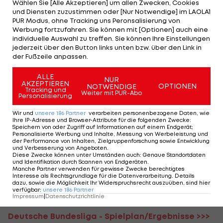
Wählen Sie [Alle Akzeptieren] um allen Zwecken, Cookies
Die Entscheidung fällt in der 71. Minute. Herthas
und Diensten zuzustimmen oder [Nur Notwendige] im LAOLA1
Maximilian Mittelstädt bekommt den Ball im
PUR Modus, ohne Tracking uns Peronsalisierung von
Werbung fortzufahren. Sie können mit [Optionen] auch eine
eigenen Sechzehner an den Arm, Hrgota verlädt
individuelle Auswahl zu treffen. Sie können Ihre Einstellungen
Goalie Alexander Schwolow beim Elfer. Der
jederzeit über den Button links unten bzw. über den Link in
der Fußzeile anpassen.
Schwede hält somit schon bei sieben
Saisontoren.
ALLE
NUR
AKZEPTIEREN
OPTIONEN
NOTWENDIGE
Tracking und
Der 17-jährige Linus Gechter macht es mit seinem
Weiter mit PUR-Abo
Personalisierung
Kopfballtor in der 82. Minute noch einmal
Wir und
unsere
186
Partner
verarbeiten personenbezogene Daten, wie
spannend, aber die Fürther bringen die Führung
Ihre IP-Adresse und Browser-Attribute für die folgenden Zwecke
:
Speichern von oder Zugriff auf Informationen auf einem Endgerät;
über die Zeit.
Personalisierte Werbung und Inhalte, Messung von Werbeleistung und
der Performance von Inhalten, Zielgruppenforschung sowie Entwicklung
und Verbesserung von Angeboten
.
Die Fürther haben nur eines ihrer vergangenen
Diese Zwecke können unter Umständen auch
:
Genaue Standortdaten
und Identifikation durch Scannen von Endgeräten
.
sechs Spiele verloren, bleiben aber
Manche Partner verwenden für gewisse Zwecke berechtigtes
Interesse als Rechtsgrundlage für die Datenverarbeitung. Details
abgeschlagenes Schlusslicht. Die Hertha ist schon
dazu, sowie die Möglichkeit Ihr Widerspruchsrecht auszuüben, sind hier
verfügbar
:
unsere
186
Partner
seit fünf Partien sieglos.
Impressum
|
Datenschutzrichtlinie
Deutsche Bundesliga - Spielplan/Ergebnisse >>>