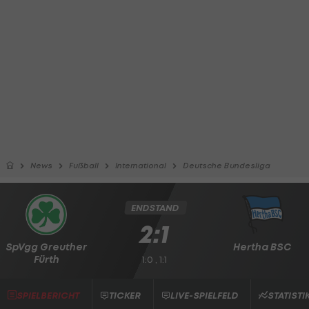
News
Fußball
International
Deutsche Bundesliga
ENDSTAND
2:1
SpVgg Greuther
Hertha BSC
Fürth
1:0 , 1:1
SPIELBERICHT
TICKER
LIVE-SPIELFELD
STATISTI