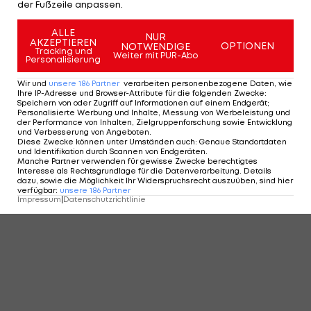
der Fußzeile anpassen.
ALLE
NUR
AKZEPTIEREN
OPTIONEN
NOTWENDIGE
Tracking und
Weiter mit PUR-Abo
Personalisierung
Wir und
unsere
186
Partner
verarbeiten personenbezogene Daten, wie
Ihre IP-Adresse und Browser-Attribute für die folgenden Zwecke
:
Speichern von oder Zugriff auf Informationen auf einem Endgerät;
Personalisierte Werbung und Inhalte, Messung von Werbeleistung und
der Performance von Inhalten, Zielgruppenforschung sowie Entwicklung
Ex-Sturm-Coach gelingt mit Fürth in der
und Verbesserung von Angeboten
.
Relegation Klassenerhalt
Diese Zwecke können unter Umständen auch
:
Genaue Standortdaten
und Identifikation durch Scannen von Endgeräten
.
International
8
Manche Partner verwenden für gewisse Zwecke berechtigtes
Interesse als Rechtsgrundlage für die Datenverarbeitung. Details
dazu, sowie die Möglichkeit Ihr Widerspruchsrecht auszuüben, sind hier
verfügbar
:
unsere
186
Partner
Impressum
|
Datenschutzrichtlinie