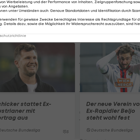
von Werbeleistung und der Performance von Inhalten, Zielgruppenforschung sow
g von Angeboten
.
nnen unter Umständen auch
:
Genaue Standortdaten und Identifikation durch Sca
Der legendäre Durchmar
Tirol I #Zwarakonferenz Hi
erwenden für gewisse Zwecke berechtigtes Interesse als Rechtsgrundlage für d
. Details dazu, sowie die Möglichkeit Ihr Widerspruchsrecht auszuüben, sind hie
Zwarakonferenz
r
chutzrichtlinie
Am Stammtisch bei Andy Ogr
Knett
Stammtisch
I schau a #LigaZWA - Die Hig
Runde)
I schau a LigaZWA
LASK-Traumstart: Sind die Li
hicker stattet Ex-
Der neue Verein v
Titelfavorit?
strianer mit
Ex-Rapidler Beljo
Ansakonferenz
rtrag aus
steht wohl fest
Wacker furios: Was ist in di
Deutsche Bundesliga
Deutsche Bundesliga
5
möglich? I #Zwarakonferenz 