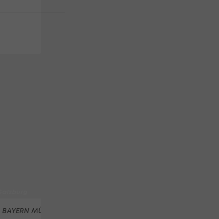
efern bei
fest
id
N Tulln: Medaillen-
each Volleyball Tour
Austria Salzburg zu
 Salzburg
 BAYERN MÜNCHEN
TRANSFERMARKT
FC VALENCIA