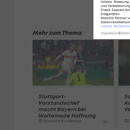
Inhalte, Messung 
und Verbesserun
Diese Zwecke kö
Endgeräten
.
Manche Partner v
Datenverarbeitung
unsere
186
Partne
Mehr zum Thema
Impressum
|
Datens
Stuttgart-
Sc
Vorstandschef
Au
macht Bayern bei
Ve
Woltemade Hoffnung
Deutsche Bundesliga
1