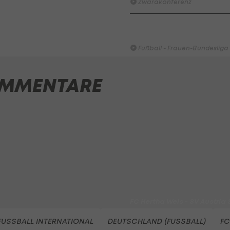
Zwarakonferenz
HIGHLIGHTS: Rapid-Frauen li
Bundesliga-Premiere ein Tor
Fußball - Frauen-Bundesliga
First Vienna FC 1894 - SK Rap
MMENTARE
Fußball - Frauen-Bundesliga
win2day Beach Tour PRO OPE
Entscheidung
Beachvolleyball - win2day B
Highlights: Neuzugang führt 
LigaZwa-Auftaktsieg
Fußball - ADMIRAL 2. Liga
FC Hertha Wels - SV Austria
Fußball - ADMIRAL 2. Liga
FUSSBALL INTERNATIONAL
DEUTSCHLAND (FUSSBALL)
FC