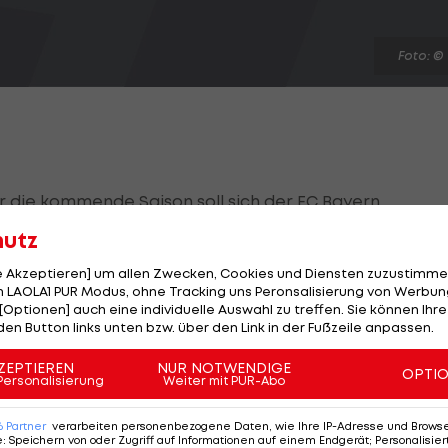
Foto: ©
r die kommende Saison soll sich der FC Bayern
 bemühen. Wie "Tribuna Deportiva" berichtet, hat der
hutz
in attraktives Angebot unterbreitet.
le Akzeptieren] um allen Zwecken, Cookies und Diensten zuzustimme
 LAOLA1 PUR Modus, ohne Tracking uns Peronsalisierung von Werbung
 bis Sommer 2021 beim FC Valencia unter Vertrag und
[Optionen] auch eine individuelle Auswahl zu treffen. Sie können Ihre
-Klubs, unter anderem
Manchester City
, Liverpool und
den Button links unten bzw. über den Link in der Fußzeile anpassen.
cht.
ZEPTIEREN
NUR NOTWENDIGE
OPTI
Personalisierung
Weiter mit PUR-Abo
 88 Pflichtspiele für die "Fledermäuse" bestritten und
geliefert.
6
Partner
verarbeiten personenbezogene Daten, wie Ihre IP-Adresse und Browser-
e
:
Speichern von oder Zugriff auf Informationen auf einem Endgerät; Personalisi