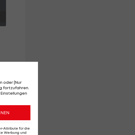
n oder [Nur
 fortzufahren.
 Einstellungen
ONEN
Attribute für die
erte Werbung und