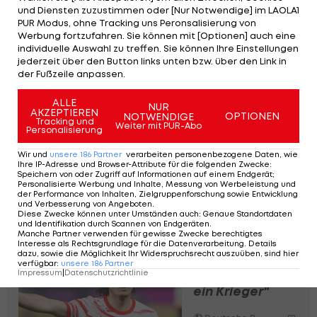
und Diensten zuzustimmen oder [Nur Notwendige] im LAOLA1
Situation ändern oder gleich bleiben kann",
PUR Modus, ohne Tracking uns Peronsalisierung von
betont Marsch.
Werbung fortzufahren. Sie können mit [Optionen] auch eine
individuelle Auswahl zu treffen. Sie können Ihre Einstellungen
jederzeit über den Button links unten bzw. über den Link in
Das klare Ziel seines Klubs sei davon abgesehen
der Fußzeile anpassen.
die erneute Qualifikation für die
Champions
ALLE
League
. "Wir haben großen Respekt vor all
NUR
AKZEPTIEREN
OPTIONEN
NOTWENDIGE
Tracking und
unseren Rivalen, jeder Spieltag ist eine Prüfung,
Weiter mit PUR-Abo
Personalisierung
wir müssen jedes Mal, wenn die Lichter angehen,
Wir und
unsere
186
Partner
verarbeiten personenbezogene Daten, wie
das Beste zeigen", sagt Marsch. "Wenn uns das
Ihre IP-Adresse und Browser-Attribute für die folgenden Zwecke
:
Speichern von oder Zugriff auf Informationen auf einem Endgerät;
gelingt, denke ich tatsächlich, dass wir uns mit
Personalisierte Werbung und Inhalte, Messung von Werbeleistung und
der Performance von Inhalten, Zielgruppenforschung sowie Entwicklung
unserem Kader für einen Meisterkandidaten
und Verbesserung von Angeboten
.
Diese Zwecke können unter Umständen auch
:
Genaue Standortdaten
halten dürfen - aber in der Rolle eines Jägers."
und Identifikation durch Scannen von Endgeräten
.
Manche Partner verwenden für gewisse Zwecke berechtigtes
Interesse als Rechtsgrundlage für die Datenverarbeitung. Details
dazu, sowie die Möglichkeit Ihr Widerspruchsrecht auszuüben, sind hier
Marsch:
verfügbar
:
unsere
186
Partner
Impressum
|
Datenschutzrichtlinie
"Sabitzer ist
ein Krieger"