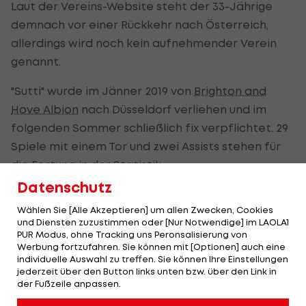
Laut der Vereins-Website steht der 33-Jährige
demnach vor einer Rückkehr nach Österreich,
allerdings wird noch kein aufnehmender Verein
genannt.
"Sutti" wurde im Jänner 2019 von
Brighton and
Hove Albion
nach Düsseldorf verliehen und im
folgenden Sommer schließlich fix verpflichtet. 29
Spiele mit einem Tor und zwei Assists stehen für
die Fortuna in der Statistik.
Datenschutz
Der Linksverteidiger verließ seinen Stammverein,
Wählen Sie [Alle Akzeptieren] um allen Zwecken, Cookies
die Wiener Austria, im Sommer 2015 Richtung FC
und Diensten zuzustimmen oder [Nur Notwendige] im LAOLA1
Ingolstadt. Die Deutschen verkauften ihn zwei
PUR Modus, ohne Tracking uns Peronsalisierung von
Werbung fortzufahren. Sie können mit [Optionen] auch eine
Jahre danach an Brighton.
individuelle Auswahl zu treffen. Sie können Ihre Einstellungen
jederzeit über den Button links unten bzw. über den Link in
der Fußzeile anpassen.
Fix! Stöger
verlässt die