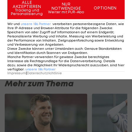
ALLE
NUR
Fortuna
AKZEPTIEREN
OPTIONEN
NOTWENDIGE
Tracking und
Weiter mit PUR-Abo
Personalisierung
Deutsche Bundesliga
Wir und
unsere
186
Partner
verarbeiten personenbezogene Daten, wie
Ihre IP-Adresse und Browser-Attribute für die folgenden Zwecke
:
Speichern von oder Zugriff auf Informationen auf einem Endgerät;
Personalisierte Werbung und Inhalte, Messung von Werbeleistung und
HIGHLIGHTS: LASK - SK Sturm Graz
FC Blau-Weiß Linz 
der Performance von Inhalten, Zielgruppenforschung sowie Entwicklung
und Verbesserung von Angeboten
.
Fußball - Frauen-Bundesliga
Fußball - ADMIRAL 
Diese Zwecke können unter Umständen auch
:
Genaue Standortdaten
und Identifikation durch Scannen von Endgeräten
.
Manche Partner verwenden für gewisse Zwecke berechtigtes
Interesse als Rechtsgrundlage für die Datenverarbeitung. Details
dazu, sowie die Möglichkeit Ihr Widerspruchsrecht auszuüben, sind hier
verfügbar
:
unsere
186
Partner
Impressum
|
Datenschutzrichtlinie
Mehr zum Thema