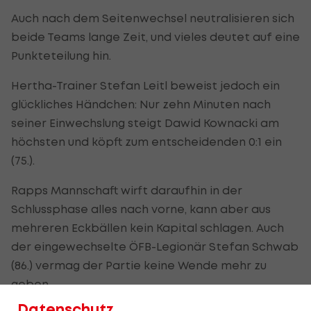
Auch nach dem Seitenwechsel neutralisieren sich
beide Teams lange Zeit, und vieles deutet auf eine
Punkteteilung hin.
Hertha-Trainer Stefan Leitl beweist jedoch ein
glückliches Händchen: Nur zehn Minuten nach
seiner Einwechslung steigt Dawid Kownacki am
höchsten und köpft zum entscheidenden 0:1 ein
(75.).
Rapps Mannschaft wirft daraufhin in der
Schlussphase alles nach vorne, kann aber aus
mehreren Eckbällen kein Kapital schlagen. Auch
der eingewechselte ÖFB-Legionär Stefan Schwab
(86.) vermag der Partie keine Wende mehr zu
geben.
Datenschutz