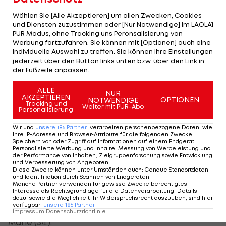
Tabelle der 2. Bundesliga
Wählen Sie [Alle Akzeptieren] um allen Zwecken, Cookies
und Diensten zuzustimmen oder [Nur Notwendige] im LAOLA1
Bochum macht in Fürth früh alles klar
PUR Modus, ohne Tracking uns Peronsalisierung von
Werbung fortzufahren. Sie können mit [Optionen] auch eine
individuelle Auswahl zu treffen. Sie können Ihre Einstellungen
Auch der VFL Bochum darf über einen Sieg jubeln.
jederzeit über den Button links unten bzw. über den Link in
Gegen Greuther Fürth feiert der Bundesliga-
der Fußzeile anpassen.
Absteiger einen souveränen 3:0-Auswärtssieg.
ALLE
NUR
AKZEPTIEREN
OPTIONEN
NOTWENDIGE
Tracking und
Dabei macht der Klub aus dem Ruhrpott früh alles
Weiter mit PUR-Abo
Personalisierung
klar. Ibrahima Sissoko (9. & 13.) sowie Philipp
Wir und
unsere
186
Partner
verarbeiten personenbezogene Daten, wie
Hofman (17.) besorgen bereits in den ersten 20
Ihre IP-Adresse und Browser-Attribute für die folgenden Zwecke
:
Speichern von oder Zugriff auf Informationen auf einem Endgerät;
Minuten den Endstand.
Personalisierte Werbung und Inhalte, Messung von Werbeleistung und
der Performance von Inhalten, Zielgruppenforschung sowie Entwicklung
und Verbesserung von Angeboten
.
Ex-Sturm Kicker Erencan Yardimci trifft beim 2:0-
Diese Zwecke können unter Umständen auch
:
Genaue Standortdaten
und Identifikation durch Scannen von Endgeräten
.
Sieg von Eintracht Braunschweig gegen den 1. FC
Manche Partner verwenden für gewisse Zwecke berechtigtes
Interesse als Rechtsgrundlage für die Datenverarbeitung. Details
Kaiserslautern. Der Türke sorgt in der 49. Minute für
dazu, sowie die Möglichkeit Ihr Widerspruchsrecht auszuüben, sind hier
verfügbar
:
unsere
186
Partner
den Endstand. Den Führungstreffer erzielt Max
Impressum
|
Datenschutzrichtlinie
Marie (34.).