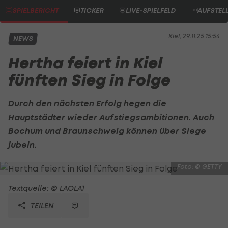
SPIELBERICHT
TICKER
LIVE-SPIELFELD
AUFSTEL
Kiel, 29.11.25 15:54
NEWS
Hertha feiert in Kiel
fünften Sieg in Folge
Durch den nächsten Erfolg hegen die
Hauptstädter wieder Aufstiegsambitionen. Auch
Bochum und Braunschweig können über Siege
jubeln.
Foto: © GETTY
Textquelle: © LAOLA1
TEILEN