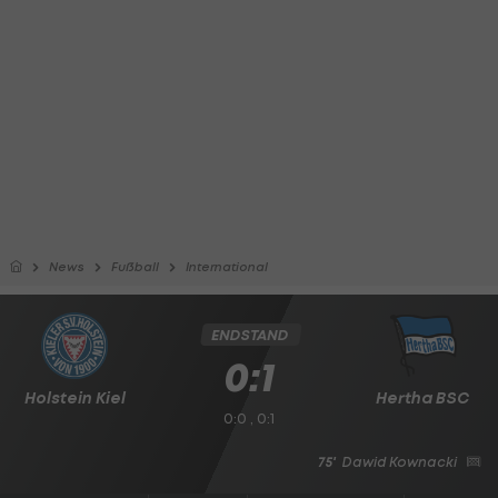
News
Fußball
International
ENDSTAND
0:1
Holstein Kiel
Hertha BSC
0:0 , 0:1
75'
Dawid Kownacki