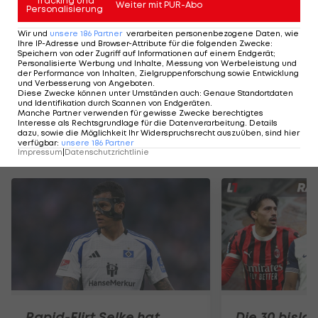
Tracking und
Weiter mit PUR-Abo
Personalisierung
Wir und
unsere
186
Partner
verarbeiten personenbezogene Daten, wie
HIGHLIGHTS: LASK - SK Sturm Graz
FC Blau-Weiß Linz 
Ihre IP-Adresse und Browser-Attribute für die folgenden Zwecke
:
Speichern von oder Zugriff auf Informationen auf einem Endgerät;
Fußball - Frauen-Bundesliga
Fußball - ADMIRAL 
Personalisierte Werbung und Inhalte, Messung von Werbeleistung und
der Performance von Inhalten, Zielgruppenforschung sowie Entwicklung
und Verbesserung von Angeboten
.
Diese Zwecke können unter Umständen auch
:
Genaue Standortdaten
und Identifikation durch Scannen von Endgeräten
.
Manche Partner verwenden für gewisse Zwecke berechtigtes
Interesse als Rechtsgrundlage für die Datenverarbeitung. Details
dazu, sowie die Möglichkeit Ihr Widerspruchsrecht auszuüben, sind hier
verfügbar
:
unsere
186
Partner
Mehr zum Thema
Impressum
|
Datenschutzrichtlinie
Rapid-Flirt Selke hat
Die 30 bisla