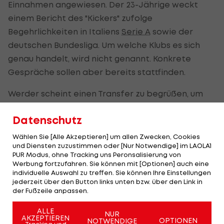
Einnahmen angewiesen. Der 23-Jährige weckt
einem Bericht des "Kickers" zufolge
Begehrlichkeiten in Italiens
Serie A
sowie der
deutschen Bundesliga. Um welche Klubs es sich
genau handelt, wird nicht genannt. Konkrete
Gespräche sollen aber bereits stattfinden.
Werder scheint einen Transfer zu begrüßen, um
das notwendige Geld in die Kassen zu spülen. EM-
Datenschutz
Fahrer Friedl will Bremen aber nicht auf biegen
und brechen verlassen, wodurch mit einer
Wählen Sie [Alle Akzeptieren] um allen Zwecken, Cookies
und Diensten zuzustimmen oder [Nur Notwendige] im LAOLA1
zeitnahen Einigung nicht zu reichen sein wird.
PUR Modus, ohne Tracking uns Peronsalisierung von
Werbung fortzufahren. Sie können mit [Optionen] auch eine
Friedl wechselte im Januar 2018 auf Leihbasis von
individuelle Auswahl zu treffen. Sie können Ihre Einstellungen
Bayern München an die Weser und absolvierte 75
jederzeit über den Button links unten bzw. über den Link in
der Fußzeile anpassen.
Bundesliga-Spiele im grün-weißen Trikot. Zum
Auftakt gegen
Hannover 96
(1:1) saß der dreifache
ALLE
NUR
AKZEPTIEREN
OPTIONEN
NOTWENDIGE
Nationalspieler auf der Ersatzbank.