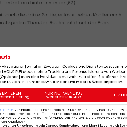
tentreffern hintereinander (57.).
 auch die dritte Partie, er lässt neben Knaller auch
chspielen. Thorsten Röcher sitzt auf der Bank.
hutz
u einem 1:1 gegen den
1. FC Heidenheim
.
le Akzeptieren] um allen Zwecken, Cookies und Diensten zuzustimme
einen Kopfball von Robert Glatzel in Führung.
 LAOLA1 PUR Modus, ohne Tracking uns Peronsalisierung von Werbung
[Optionen] auch eine individuelle Auswahl zu treffen. Sie können Ihre
spielt wie
Robert Zulj
und auf der Gegenseite Nikola
den Button links unten bzw. über den Link in der Fußzeile anpassen.
ls er in höchster Not an der Strafraumgrenze das 0:2
ZEPTIEREN
NUR NOTWENDIGE
OPTI
Personalisierung
Weiter mit PUR-Abo
ritten Minute der Nachspielzeit macht der nach vorn
6
Partner
verarbeiten personenbezogene Daten, wie Ihre IP-Adresse und Browser-
iner Freistoß-Hereingabe mit dem Kopf den Ausgleich 
e
:
Speichern von oder Zugriff auf Informationen auf einem Endgerät; Personalisi
von Werbeleistung und der Performance von Inhalten, Zielgruppenforschung sow
g von Angeboten
.
nnen unter Umständen auch
:
Genaue Standortdaten und Identifikation durch Sca