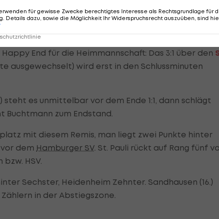
erwenden für gewisse Zwecke berechtigtes Interesse als Rechtsgrundlage für d
. Details dazu, sowie die Möglichkeit Ihr Widerspruchsrecht auszuüben, sind hie
r
chutzrichtlinie
s Happy End für die Heimmannschaft: Das 3:1 über den
ute ausgewechselt) wird erst in den Schlussminuten
) steht es unmittelbar vor dem Ende 1:1, dann schlägt
rhöht Buchtmann zum Endstand.
platz mit diesem Remis, man liegt zwei Punkte hinter
z vor dem
Hamburger SV
. St. Pauli rückt auf Rang fünf v
n bzw. HSV.
inter Sechster, Heidenheim Zehnter. Sandhausen (16.)
nf Zählern in der Abstiegszone.