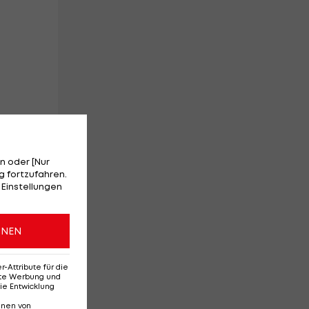
n oder [Nur
 fortzufahren.
 Einstellungen
ONEN
Attribute für die
und
erte Werbung und
ie Entwicklung
nnen von