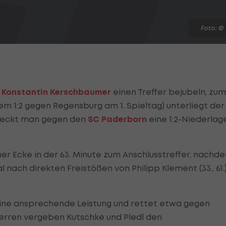
Foto: ©
f
Konstantin Kerschbaumer
einen Treffer bejubeln, zum
em 1:2 gegen Regensburg am 1. Spieltag) unterliegt der
steckt man gegen den
SC Paderborn
eine 1:2-Niederlag
er Ecke in der 63. Minute zum Anschlusstreffer, nachd
nach direkten Freistößen von Philipp Klement (33., 61.
 eine ansprechende Leistung und rettet etwa gegen
ausherren vergeben Kutschke und Pledl den