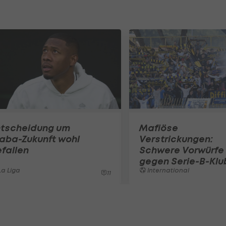
ntscheidung um
Mafiöse
aba-Zukunft wohl
Verstrickungen:
fallen
Schwere Vorwürfe
gegen Serie-B-Klu
a Liga
International
11