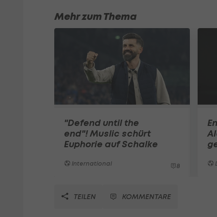
Mehr zum Thema
"Defend until the
E
end"! Muslic schürt
Al
Euphorie auf Schalke
ge
International
L
8
TEILEN
KOMMENTARE