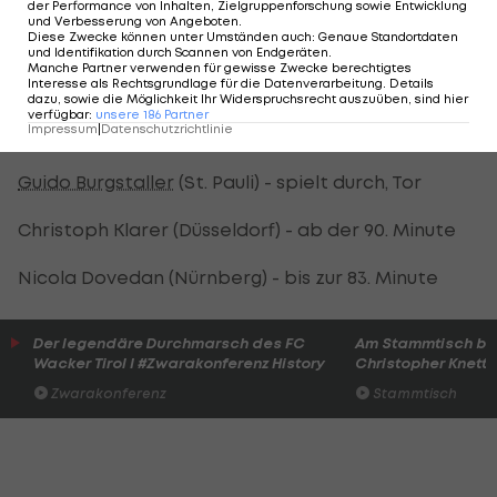
der Performance von Inhalten, Zielgruppenforschung sowie Entwicklung
2. Bundesliga - Tabelle >>>
und Verbesserung von Angeboten
.
Diese Zwecke können unter Umständen auch
:
Genaue Standortdaten
und Identifikation durch Scannen von Endgeräten
.
2. Bundesliga - Spielplan/Ergebnisse >>>
Manche Partner verwenden für gewisse Zwecke berechtigtes
Interesse als Rechtsgrundlage für die Datenverarbeitung. Details
dazu, sowie die Möglichkeit Ihr Widerspruchsrecht auszuüben, sind hier
verfügbar
:
unsere
186
Partner
ÖFB-Legionäre im Einsatz:
Impressum
|
Datenschutzrichtlinie
Guido Burgstaller
(St. Pauli) - spielt durch, Tor
Christoph Klarer (Düsseldorf) - ab der 90. Minute
Nicola Dovedan (Nürnberg) - bis zur 83. Minute
Der legendäre Durchmarsch des FC
Am Stammtisch bei
Wacker Tirol I #Zwarakonferenz History
Christopher Knett
Zwarakonferenz
Stammtisch