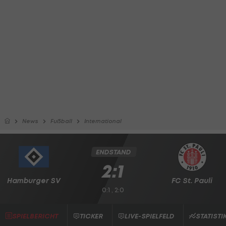
News
Fußball
International
ENDSTAND
2:1
Hamburger SV
FC St. Pauli
0:1 , 2:0
SPIELBERICHT
TICKER
LIVE-SPIELFELD
STATISTI