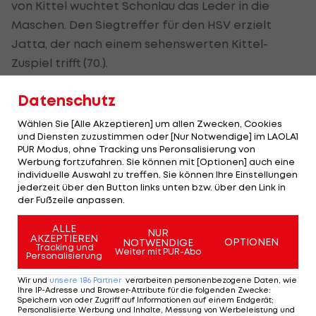
von Kittel wuchtet Schonlau das Leder in die
Maschen. Den Siegtreffer für den HSV erzielt
Jatta, der nach einem sehenswerten Kittel-
Zuspiel trifft (70.).
St. Pauli wartet damit im vierten Zweitligaspiel in
Datenschutz
Folge auf einen Sieg. Die Kiezkicker sind mit 37
Wählen Sie [Alle Akzeptieren] um allen Zwecken, Cookies
Punkten Tabellenführer, können aber bereits
und Diensten zuzustimmen oder [Nur Notwendige] im LAOLA1
morgen durch einen Darmstadt-Sieg in Ingolstadt
PUR Modus, ohne Tracking uns Peronsalisierung von
Werbung fortzufahren. Sie können mit [Optionen] auch eine
an der Spitze abgelöst werden (
ab 13:30 Uhr im
individuelle Auswahl zu treffen. Sie können Ihre Einstellungen
LIVE-Ticker
).
jederzeit über den Button links unten bzw. über den Link in
der Fußzeile anpassen.
Im Parallelspiel feiert der 1. FC Nürnberg einen 1:0-
ALLE
NUR
Sieg über Fortuna Düsseldorf dank eines Treffers
AKZEPTIEREN
OPTIONEN
NOTWENDIGE
Tracking und
Weiter mit PUR-Abo
von Tempelmann. Nürnberg übernimmt mit 37
Personalisierung
Punkten vorerst Platz vier, während Düsseldorf als
Wir und
unsere
186
Partner
verarbeiten personenbezogene Daten, wie
Ihre IP-Adresse und Browser-Attribute für die folgenden Zwecke
:
14. mit 20 Punkten im Abstiegskampf steckt.
Speichern von oder Zugriff auf Informationen auf einem Endgerät;
Personalisierte Werbung und Inhalte, Messung von Werbeleistung und