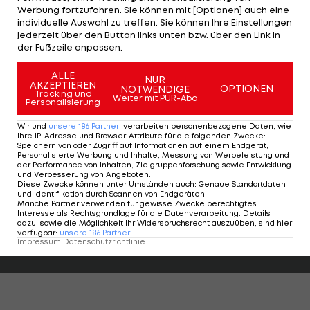
2. Bundesliga - Tabelle >>>
Werbung fortzufahren. Sie können mit [Optionen] auch eine
individuelle Auswahl zu treffen. Sie können Ihre Einstellungen
jederzeit über den Button links unten bzw. über den Link in
ÖFB-Legionäre im Check:
der Fußzeile anpassen.
ALLE
Konstantin Kerschbaumer (Heidenheim): bis zur 79.
NUR
AKZEPTIEREN
OPTIONEN
NOTWENDIGE
Minute
Tracking und
Weiter mit PUR-Abo
Personalisierung
Lukas Gugganig (Osnabrück): 90 Minuten
Wir und
unsere
186
Partner
verarbeiten personenbezogene Daten, wie
Ihre IP-Adresse und Browser-Attribute für die folgenden Zwecke
:
Speichern von oder Zugriff auf Informationen auf einem Endgerät;
Dominik Wydra (Braunschweig): 90 Minuten
Personalisierte Werbung und Inhalte, Messung von Werbeleistung und
der Performance von Inhalten, Zielgruppenforschung sowie Entwicklung
und Verbesserung von Angeboten
.
Diese Zwecke können unter Umständen auch
:
Genaue Standortdaten
und Identifikation durch Scannen von Endgeräten
.
Manche Partner verwenden für gewisse Zwecke berechtigtes
Interesse als Rechtsgrundlage für die Datenverarbeitung. Details
dazu, sowie die Möglichkeit Ihr Widerspruchsrecht auszuüben, sind hier
HIGHLIGHTS: LASK - SK Sturm Graz
FC Blau-Weiß Linz 
verfügbar
:
unsere
186
Partner
Impressum
|
Datenschutzrichtlinie
Fußball - Frauen-Bundesliga
Fußball - ADMIRAL 