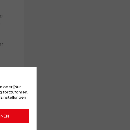
ng
-
er
n oder [Nur
den
 fortzufahren.
 Einstellungen
ie
ONEN