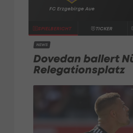
FC Erzgebirge Aue
SPIELBERICHT
TICKER
NEWS
Dovedan ballert N
Relegationsplatz