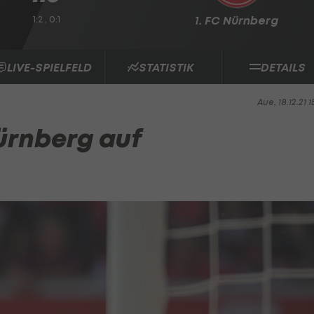
1:2 , 0:1
1. FC Nürnberg
LIVE-SPIELFELD
STATISTIK
DETAILS
Aue, 18.12.21 1
ürnberg auf