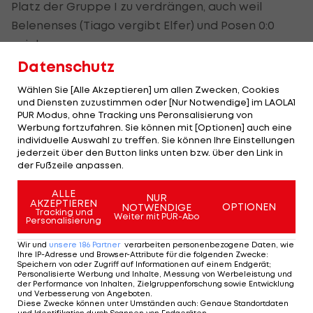
Platz der Gruppe I zu verdrängen, auch weil
Belenenses (Tiago vergibt Elfer) und Posen 0:0
spielen.
Datenschutz
In Pool H ist fast alles offen: Besiktas (9 Punkte)
Wählen Sie [Alle Akzeptieren] um allen Zwecken, Cookies
führt nach dem 2:0 gegen Skenderbeu (3, fix out)
und Diensten zuzustimmen oder [Nur Notwendige] im LAOLA1
PUR Modus, ohne Tracking uns Peronsalisierung von
vor Lok Moskau (8), das 2:4 gegen Sporting (7)
Werbung fortzufahren. Sie können mit [Optionen] auch eine
verliert.
individuelle Auswahl zu treffen. Sie können Ihre Einstellungen
jederzeit über den Button links unten bzw. über den Link in
der Fußzeile anpassen.
Pool G: Lazio (weiter) schlägt Dnipro 3:1, Rosenborg
ALLE
gegen St. Etienne (weiter) endet 1:1.
NUR
AKZEPTIEREN
OPTIONEN
NOTWENDIGE
Tracking und
Weiter mit PUR-Abo
Personalisierung
Mehr zum Thema
Wir und
unsere
186
Partner
verarbeiten personenbezogene Daten, wie
Ihre IP-Adresse und Browser-Attribute für die folgenden Zwecke
:
Speichern von oder Zugriff auf Informationen auf einem Endgerät;
Personalisierte Werbung und Inhalte, Messung von Werbeleistung und
der Performance von Inhalten, Zielgruppenforschung sowie Entwicklung
und Verbesserung von Angeboten
.
Diese Zwecke können unter Umständen auch
:
Genaue Standortdaten
und Identifikation durch Scannen von Endgeräten
.