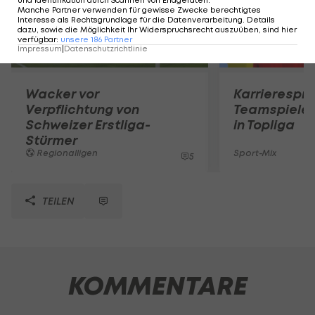
Manche Partner verwenden für gewisse Zwecke berechtigtes
Interesse als Rechtsgrundlage für die Datenverarbeitung. Details
dazu, sowie die Möglichkeit Ihr Widerspruchsrecht auszuüben, sind hier
verfügbar
:
unsere
186
Partner
Impressum
|
Datenschutzrichtlinie
Wacker vor
Karrierespr
Verpflichtung von
Teamspieler
Schweizer Erstliga-
in Topliga
Stürmer
Regionalligen
Sport-Mix
5
TEILEN
KOMMENTARE