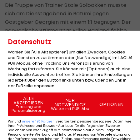
Die Truppe von Trainer Stale Solbakken musste
sich am Dienstagabend in Batumi gegen
Gastgeber
Georgien
mit einem 1:1 begnügen. Der
norwegische Stürmerstar Erling Haaland fehlte
seinem Team wie auch schon beim Auftakt-0:3 in
Datenschutz
der Gruppe A in Spanien an allen Ecken und Enden,
Wählen Sie [Alle Akzeptieren] um allen Zwecken, Cookies
seine Kollegen rund um Kapitän Martin Ödegaard
und Diensten zuzustimmen oder [Nur Notwendige] im LAOLA1
PUR Modus, ohne Tracking uns Peronsalisierung von
ließen einige Großchancen ungenützt.
Werbung fortzufahren. Sie können mit [Optionen] auch eine
individuelle Auswahl zu treffen. Sie können Ihre Einstellungen
Alexander Sörloth (15.) brachte die Gäste in
jederzeit über den Button links unten bzw. über den Link in
Führung, Stürmer Georges Mikautadze (60.)
der Fußzeile anpassen.
sicherte den von Willy Sagnol trainierten
ALLE
NUR
Georgiern in deren Premierenspiel noch einen
AKZEPTIEREN
OPTIONEN
NOTWENDIGE
Tracking und
Weiter mit PUR-Abo
Punktgewinn.
Personalisierung
Wir und
unsere
186
Partner
verarbeiten personenbezogene Daten, wie
Ihre IP-Adresse und Browser-Attribute für die folgenden Zwecke
:
Speichern von oder Zugriff auf Informationen auf einem Endgerät;
Mehr zum Thema
Personalisierte Werbung und Inhalte, Messung von Werbeleistung und
der Performance von Inhalten, Zielgruppenforschung sowie Entwicklung