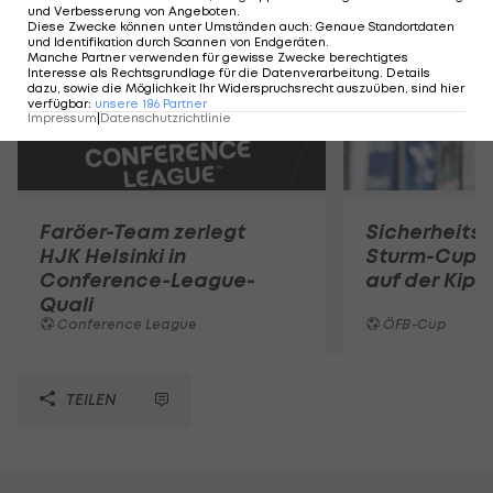
und Verbesserung von Angeboten
.
Diese Zwecke können unter Umständen auch
:
Genaue Standortdaten
und Identifikation durch Scannen von Endgeräten
.
Manche Partner verwenden für gewisse Zwecke berechtigtes
Interesse als Rechtsgrundlage für die Datenverarbeitung. Details
dazu, sowie die Möglichkeit Ihr Widerspruchsrecht auszuüben, sind hier
verfügbar
:
unsere
186
Partner
Impressum
|
Datenschutzrichtlinie
Faröer-Team zerlegt
Sicherheits
HJK Helsinki in
Sturm-Cupsp
Conference-League-
auf der Kipp
Quali
Conference League
ÖFB-Cup
TEILEN