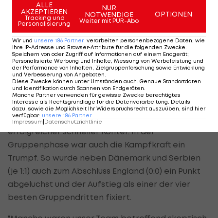
ALLE
NUR
AKZEPTIEREN
wie die Tschechen oder Georgier, die den
OPTIONEN
NOTWENDIGE
Tracking und
Weiter mit PUR-Abo
Personalisierung
Portugiesen damit ordentlich Probleme bereiten
konnten.
Wir und
unsere
186
Partner
verarbeiten personenbezogene Daten, wie
Ihre IP-Adresse und Browser-Attribute für die folgenden Zwecke
:
Speichern von oder Zugriff auf Informationen auf einem Endgerät;
Personalisierte Werbung und Inhalte, Messung von Werbeleistung und
Slowenien erstmals in EM-K.o.-Phase
der Performance von Inhalten, Zielgruppenforschung sowie Entwicklung
und Verbesserung von Angeboten
.
Diese Zwecke können unter Umständen auch
:
Genaue Standortdaten
und Identifikation durch Scannen von Endgeräten
.
Das war auch den Slowenen gelungen, die beim
Manche Partner verwenden für gewisse Zwecke berechtigtes
Interesse als Rechtsgrundlage für die Datenverarbeitung. Details
Test in Ljubljana trotz nur 25 Prozent Ballbesitz
dazu, sowie die Möglichkeit Ihr Widerspruchsrecht auszuüben, sind hier
verfügbar
:
unsere
186
Partner
gegen Portugal siegreich waren – dank
Impressum
|
Datenschutzrichtlinie
erfolgreicher schneller Konter. In der
Gruppenphase war auch die Kampfkraft ein
Trumpf. So wurde neben Dänemark und Serbien
(je 1:1) auch zum Abschluss England (0:0) ein Punkt
abgeluchst und der Aufstieg als einer der vier
besten Gruppendritten fixiert.
"Manche waren unser Team betreffend skeptisch