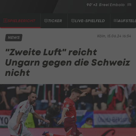
90' +3
Breel Embolo
SPIELBERICHT
TICKER
LIVE-SPIELFELD
AUFSTEL
Köln, 15.06.24 16:54
NEWS
"Zweite Luft" reicht
Ungarn gegen die Schweiz
nicht