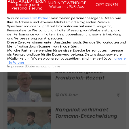
ALLE AKZEPTIEREN
NUR NOTWENDIGE
OPTIONEN
Tabellenrechner>>>
Tracking und
Weiter mit PUR-Abo
Personalisierung
Wir und
unsere
186
Partner
verarbeiten personenbezogene Daten, wie
Ihre IP-Adresse und Browser-Attribute für die folgenden Zwecke
:
Speichern von oder Zugriff auf Informationen auf einem Endgerät;
Personalisierte Werbung und Inhalte, Messung von Werbeleistung und
Jetzt tippen und
der Performance von Inhalten, Zielgruppenforschung sowie Entwicklung
gewinnen beim EM-
und Verbesserung von Angeboten
.
Diese Zwecke können unter Umständen auch
:
Genaue Standortdaten und
Tippspiel von LAOLA1!
Identifikation durch Scannen von Endgeräten
.
Manche Partner verwenden für gewisse Zwecke berechtigtes Interesse
als Rechtsgrundlage für die Datenverarbeitung. Details dazu, sowie die
Fußball
Möglichkeit Ihr Widerspruchsrecht auszuüben, sind hier verfügbar
:
unsere
186
Partner
Impressum
|
Datenschutzrichtlinie
Das ist Rangnicks
Frankreich-Rezept
ÖFB-Team
Rangnick verkündet
Tormann-Entscheidung