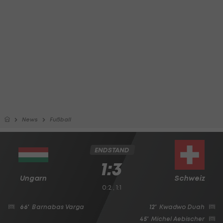
News
Fußball
ENDSTAND
1:3
Ungarn
Schweiz
0:2 , 1:1
66'
Barnabas Varga
12'
Kwadwo Duah
45'
Michel Aebischer