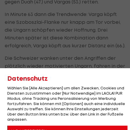
gegen Duah (47.) und Vargas (53.) retten.
In Minute 63 dann die Trendwende: Varga köpft
eine Szoboszlai-Flanke nur knapp am Tor vorbei,
die Ungarn schöpfen wieder Hoffnung. Drei
Minuten später ist diese Kombination dann
erfolgreich, Varga köpft aus kurzer Distanz ein (66.).
Die Schweizer wanken unter den Angriffen der
plötzlich wieder motivierten Ungarn, fahren in der
Schlussphase aber auch selbst wieder ihre
Datenschutz
Offensivbemühungen nach oben. In der
Wählen Sie [Alle Akzeptieren] um allen Zwecken, Cookies und
Nachspielzeit fixiert Embolo mit dem 1:3 endgültig
Diensten zuzustimmen oder [Nur Notwendige] im LAOLA1 PUR
den Sieg der Eidgenossen (90.+4).
Modus, ohne Tracking uns Peronsalisierung von Werbung
fortzufahren. Sie können mit [Optionen] auch eine individuelle
Auswahl zu treffen. Sie können Ihre Einstellungen jederzeit
Tabelle - Gruppe A >>>
über den Button links unten bzw. über den Link in der Fußzeile
anpassen.
Was passiert wann? Der EURO-