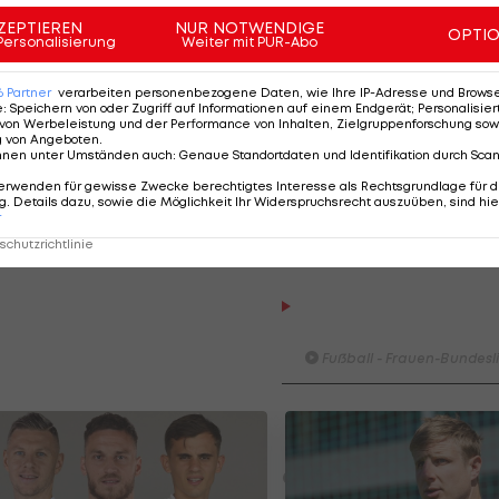
21 verlegt worden. Zur Feier des 60. Jahrestags der
ZEPTIEREN
NUR NOTWENDIGE
n-Europa-Event in zwölf Ländern stattfinden. München,
OPTI
Personalisierung
Weiter mit PUR-Abo
London, Glasgow, Amsterdam, Bukarest, Bilbao, Dublin 
n. Möglicherweise können aber manche Spielorte dur
6
Partner
verarbeiten personenbezogene Daten, wie Ihre IP-Adresse und Browser-
e
:
Speichern von oder Zugriff auf Informationen auf einem Endgerät; Personalisi
icht erfüllen.
von Werbeleistung und der Performance von Inhalten, Zielgruppenforschung sow
g von Angeboten
.
nnen unter Umständen auch
:
Genaue Standortdaten und Identifikation durch Sca
 Thema. In der Ostsee-Metropole St. Petersburg sind
erwenden für gewisse Zwecke berechtigtes Interesse als Rechtsgrundlage für d
lfinale geplant. "Russland ist bereit, auch über eine
. Details dazu, sowie die Möglichkeit Ihr Widerspruchsrecht auszuüben, sind hie
r
r) zu sprechen", sagte Sorokin.
chutzrichtlinie
HIGHLIGHTS: LASK - SK St
Graz
Fußball - Frauen-Bundesl
Highlights: Jerabek bereitet
dem SKN einen endgültigen
Fehlstart
Fußball - ADMIRAL 2. Liga