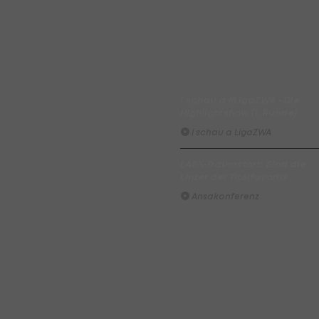
Zwarakonferenz
Am Stammtisch bei Andy
Ogris: Christopher Knett
Stammtisch
I schau a #LigaZWA - Die
Highlightshow (1. Runde)
I schau a LigaZWA
LASK-Traumstart: Sind die
Linzer der Titelfavorit?
Ansakonferenz