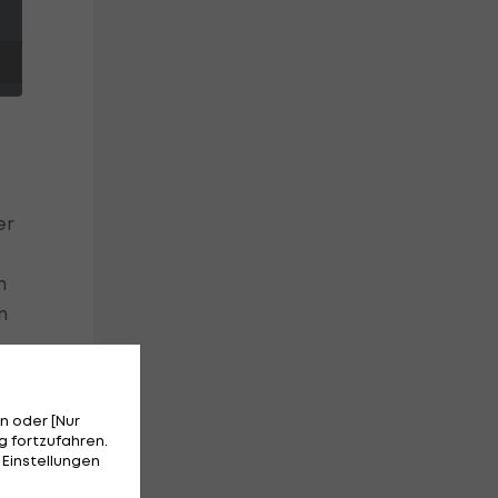
er
m
n
n oder [Nur
 fortzufahren.
 Einstellungen
en