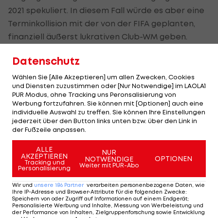
2021 spekuliert. In diesem Fall würde es aber eine
Terminkollision mit der von der FIFA geplanten,
finanziell äußerst lukrativen Club-WM geben.
Wohl auch aus diesem Grund kamen aus den
Datenschutz
Ländern der größten Vereine Gerüchte über eine
Wählen Sie [Alle Akzeptieren] um allen Zwecken, Cookies
EM-Austragung im kommenden Winter. Dafür
und Diensten zuzustimmen oder [Nur Notwendige] im LAOLA1
PUR Modus, ohne Tracking uns Peronsalisierung von
müsste jedoch der Spielplan der Saison 2020/21
Werbung fortzufahren. Sie können mit [Optionen] auch eine
massiv geändert werden, zudem erscheint der
individuelle Auswahl zu treffen. Sie können Ihre Einstellungen
jederzeit über den Button links unten bzw. über den Link in
Termin aufgrund der Witterungsbedingungen und
der Fußzeile anpassen.
EM-Spielen Mitte Dezember etwa in St.
Petersburg wenig attraktiv.
ALLE
NUR
AKZEPTIEREN
OPTIONEN
NOTWENDIGE
Tracking und
Weiter mit PUR-Abo
Personalisierung
Müssen nationale Meisterschaften
Wir und
unsere
186
Partner
verarbeiten personenbezogene Daten, wie
abgebrochen werden?
Ihre IP-Adresse und Browser-Attribute für die folgenden Zwecke
:
Speichern von oder Zugriff auf Informationen auf einem Endgerät;
Personalisierte Werbung und Inhalte, Messung von Werbeleistung und
der Performance von Inhalten, Zielgruppenforschung sowie Entwicklung
Wann auch immer die EM ausgetragen wird - ihre