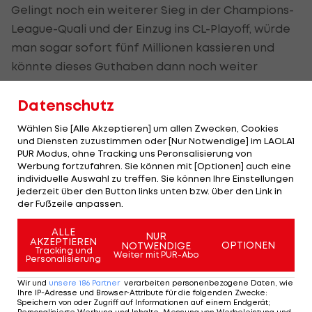
Gelingt noch ein weiterer Sieg in der Champions-
League-Quali und der Einzug ins CL-Playoff, würde
man sogar sofort fünf Millionen kassieren und
könnte dieses Guthaben dann noch weiter
aufstocken. "Jeder Euro hilft in dieser
Datenschutz
Ausnahmesituation - wir sind nach wie vor in einer
wirtschaftlich herausfordernden Situation", weiß
Wählen Sie [Alle Akzeptieren] um allen Zwecken, Cookies
Geschäftsführer Wirtschaft Christoph Peschek
und Diensten zuzustimmen oder [Nur Notwendige] im LAOLA1
PUR Modus, ohne Tracking uns Peronsalisierung von
nach dem Spiel. Was ein Spiel so alles bewirken
Werbung fortzufahren. Sie können mit [Optionen] auch eine
kann.
individuelle Auswahl zu treffen. Sie können Ihre Einstellungen
jederzeit über den Button links unten bzw. über den Link in
der Fußzeile anpassen.
Der nächste Gegner in dem wieder in einem
Match ausgetragenen Drittrunden-Duell heißt
ALLE
NUR
AKZEPTIEREN
OPTIONEN
Benfica Lissabon, Gent oder Dynamo Kiew. Die
NOTWENDIGE
Tracking und
Weiter mit PUR-Abo
Personalisierung
Auslosung erfolgt am kommenden Montag,
Spieltermin ist der 15. oder 16. September. Im Falle
Wir und
unsere
186
Partner
verarbeiten personenbezogene Daten, wie
Ihre IP-Adresse und Browser-Attribute für die folgenden Zwecke
:
einer Niederlage geht es für Grün-Weiß erst ab 22.
Speichern von oder Zugriff auf Informationen auf einem Endgerät;
Personalisierte Werbung und Inhalte, Messung von Werbeleistung und