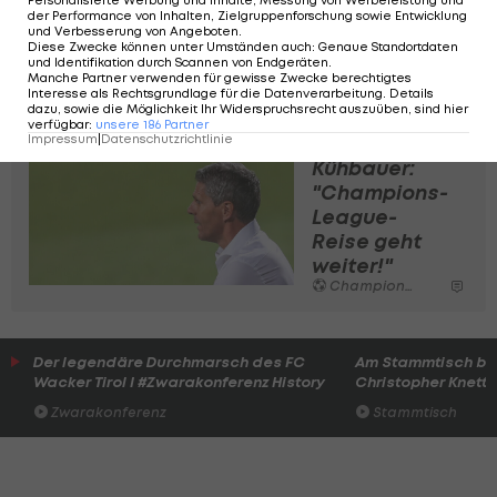
Oktober in der EL-Gruppenphase international
der Performance von Inhalten, Zielgruppenforschung sowie Entwicklung
und Verbesserung von Angeboten
.
weiter, bei einem Erfolg wartet am 22./23. und
Diese Zwecke können unter Umständen auch
:
Genaue Standortdaten
und Identifikation durch Scannen von Endgeräten
.
29./30. September diesmal in Hin-und Rückspiel
Manche Partner verwenden für gewisse Zwecke berechtigtes
Interesse als Rechtsgrundlage für die Datenverarbeitung. Details
das Playoff.
dazu, sowie die Möglichkeit Ihr Widerspruchsrecht auszuüben, sind hier
verfügbar
:
unsere
186
Partner
Impressum
|
Datenschutzrichtlinie
Kühbauer:
"Champions-
League-
Reise geht
weiter!"
Champions League
Der legendäre Durchmarsch des FC
Am Stammtisch bei
Wacker Tirol I #Zwarakonferenz History
Christopher Knett
Zwarakonferenz
Stammtisch