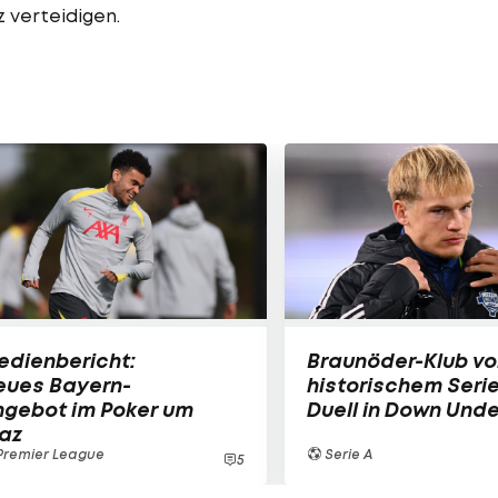
z verteidigen.
edienbericht:
Braunöder-Klub vo
eues Bayern-
historischem Seri
ngebot im Poker um
Duell in Down Unde
az
Premier League
Serie A
5