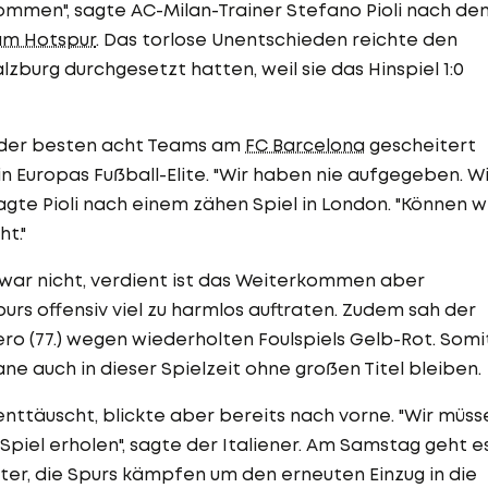
ommen", sagte AC-Milan-Trainer Stefano Pioli nach de
am Hotspur
. Das torlose Unentschieden reichte den
alzburg durchgesetzt hatten, weil sie das Hinspiel 1:0
de der besten acht Teams am
FC Barcelona
gescheitert
in Europas Fußball-Elite. "Wir haben nie aufgegeben. Wi
agte Pioli nach einem zähen Spiel in London. "Können w
ht."
zwar nicht, verdient ist das Weiterkommen aber
urs offensiv viel zu harmlos auftraten. Zudem sah der
ro (77.) wegen wiederholten Foulspiels Gelb-Rot. Somi
ne auch in dieser Spielzeit ohne großen Titel bleiben.
enttäuscht, blickte aber bereits nach vorne. "Wir müss
Spiel erholen", sagte der Italiener. Am Samstag geht e
ter, die Spurs kämpfen um den erneuten Einzug in die