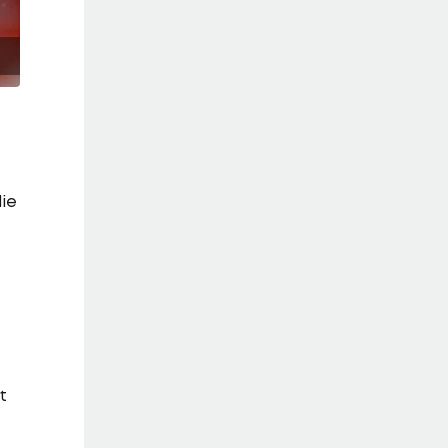
die
t