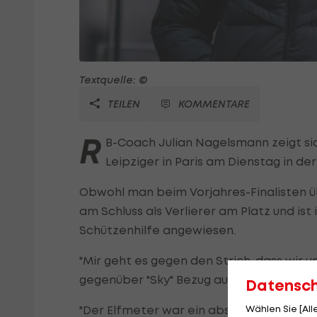
Textquelle: ©
TEILEN
KOMMENTARE
R
B-Coach Julian Nagelsmann zeigt si
Leipziger in Paris am Dienstag in de
Obwohl man beim Vorjahres-Finalisten 
am Schluss als Verlierer am Platz und ist
Schützenhilfe angewiesen.
"Mir geht es gegen den Strich, dass wir 
gegenüber "Sky" Bezug auf die Szene dir
Datensc
Wählen Sie [Al
"Der Elfmeter war ein absoluter Witz, ei