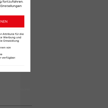
 fortzufahren.
 Einstellungen
ONEN
nun
Attribute für die
erte Werbung und
ie Entwicklung
nnen von
ie
r verfügbar
:
sch des FC Wacker
story