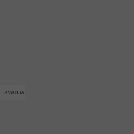
id
N Tulln: Medaillen-
each Volleyball Tour
Austria Salzburg zu
 Salzburg
ANGEL DI MARIA