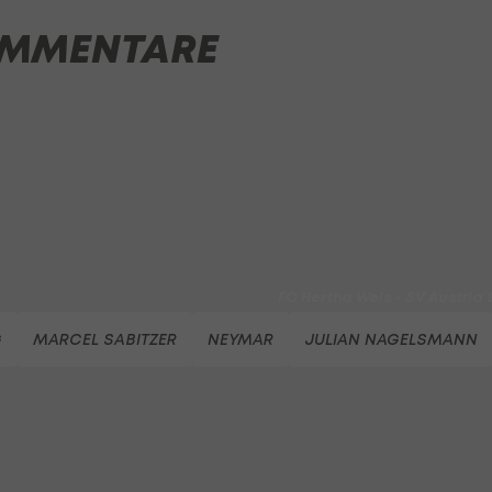
First Vienna FC 1894 - SK Rap
MMENTARE
Fußball - Frauen-Bundesliga
win2day Beach Tour PRO OPE
Entscheidung
Beachvolleyball - win2day B
Highlights: Neuzugang führt 
LigaZwa-Auftaktsieg
Fußball - ADMIRAL 2. Liga
FC Hertha Wels - SV Austria
Fußball - ADMIRAL 2. Liga
G
MARCEL SABITZER
NEYMAR
JULIAN NAGELSMANN