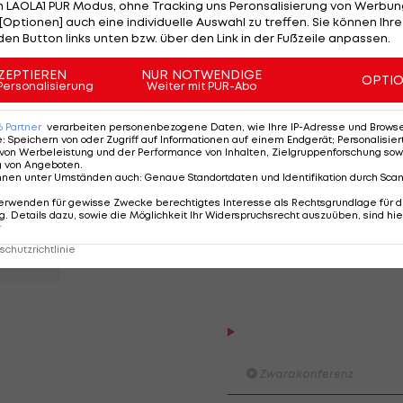
 LAOLA1 PUR Modus, ohne Tracking uns Peronsalisierung von Werbung
u", tobte der 33-Jährige auf den Elfmeter-Pfiff
[Optionen] auch eine individuelle Auswahl zu treffen. Sie können Ihre
den Button links unten bzw. über den Link in der Fußzeile anpassen.
ZEPTIEREN
NUR NOTWENDIGE
 Nuancen, laut Nagelsmann "war die Nuance heute der
OPTI
Personalisierung
Weiter mit PUR-Abo
die K.O.-Phase des Turniers müssen die "Roten Bullen" 
G (6 Pkt.) dies nicht auch tut.
6
Partner
verarbeiten personenbezogene Daten, wie Ihre IP-Adresse und Browser-
e
:
Speichern von oder Zugriff auf Informationen auf einem Endgerät; Personalisi
von Werbeleistung und der Performance von Inhalten, Zielgruppenforschung sow
g von Angeboten
.
nnen unter Umständen auch
:
Genaue Standortdaten und Identifikation durch Sca
t
erwenden für gewisse Zwecke berechtigtes Interesse als Rechtsgrundlage für d
. Details dazu, sowie die Möglichkeit Ihr Widerspruchsrecht auszuüben, sind hie
r
chutzrichtlinie
Der legendäre Durchmar
Tirol I #Zwarakonferenz Hi
Zwarakonferenz