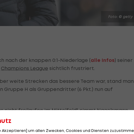
Foto: © getty
ch nach der knappen 0:1-Niederlage (
alle Infos
) seiner
r
Champions League
sichtlich frustriert.
über weite Strecken das bessere Team war, stand man
 in Gruppe H als Gruppendritter (6 Pkt.) nun auf
uns nicht freilaufen im Mittelfeld", nimmt Nagelsmann
ekt vor dem Elfmeter-Foul.
hutz
le Akzeptieren] um allen Zwecken, Cookies und Diensten zuzustimme
ne klare Schwalbe. Warum schaltet sich der VAR nicht