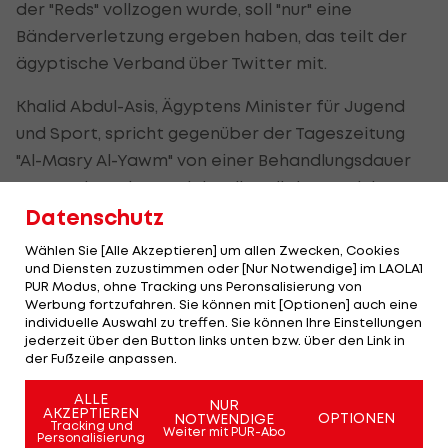
der "Reds" vollzogen wurde, soll "nur" eine
Bänderverletzung ergeben haben, das teilt der
ägyptische Verband über Twitter mit.
Khalid Abdul-Asis, Ägyptens Minister für Jugend
und Sport, spricht gegenüber der Tageszeitung
"Al-Masry Al-Yawm" von einer Behandlungsdauer
von zwei Wochen. Salah soll zunächst noch in
England betreut werden und später zum
Datenschutz
Trainingslager in Italien stoßen.
Wählen Sie [Alle Akzeptieren] um allen Zwecken, Cookies
und Diensten zuzustimmen oder [Nur Notwendige] im LAOLA1
Der italienisch-australische Sportjournalist
PUR Modus, ohne Tracking uns Peronsalisierung von
Werbung fortzufahren. Sie können mit [Optionen] auch eine
Adriano Del Monte zitiert zudem über Twitter die
individuelle Auswahl zu treffen. Sie können Ihre Einstellungen
ägyptische Tageszeitung "youm7", wonach Salah
jederzeit über den Button links unten bzw. über den Link in
der Fußzeile anpassen.
fix für das erste WM-Spiel der Ägypter am 15. Juni
gegen Uruguay ausfallen wird.
ALLE
NUR
AKZEPTIEREN
OPTIONEN
NOTWENDIGE
Tracking und
Weiter mit PUR-Abo
Solange keine offizielle Bestätigung von Salah
Personalisierung