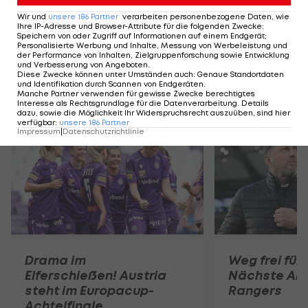
selbst oder dem
FC Liverpool
auftaucht, sind
Wir und
unsere
186
Partner
verarbeiten personenbezogene Daten, wie
jegliche Wasserstandsmeldungen mit Vorsicht zu
Ihre IP-Adresse und Browser-Attribute für die folgenden Zwecke
:
Speichern von oder Zugriff auf Informationen auf einem Endgerät;
genießen.
Personalisierte Werbung und Inhalte, Messung von Werbeleistung und
der Performance von Inhalten, Zielgruppenforschung sowie Entwicklung
und Verbesserung von Angeboten
.
Diese Zwecke können unter Umständen auch
:
Genaue Standortdaten
und Identifikation durch Scannen von Endgeräten
.
Manche Partner verwenden für gewisse Zwecke berechtigtes
Mehr zum Thema
Interesse als Rechtsgrundlage für die Datenverarbeitung. Details
dazu, sowie die Möglichkeit Ihr Widerspruchsrecht auszuüben, sind hier
verfügbar
:
unsere
186
Partner
Impressum
|
Datenschutzrichtlinie
Drama im
Weg frei für
Elferschießen! Austria
Nächste Abs
steht im Europacup-
Rangers
Achtelfinale