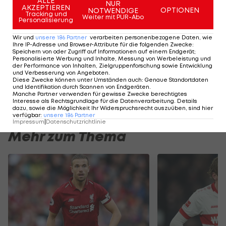
ALLE
NUR
AKZEPTIEREN
OPTIONEN
NOTWENDIGE
heftige Strafe von Seiten seines mailändischen
Tracking und
Weiter mit PUR-Abo
Personalisierung
Klubs ausfassen, heißt es.
Wir und
unsere
186
Partner
verarbeiten personenbezogene Daten, wie
Ihre IP-Adresse und Browser-Attribute für die folgenden Zwecke
:
Speichern von oder Zugriff auf Informationen auf einem Endgerät;
Der legendäre Durchmarsch des FC
Am Stammtisch bei
Personalisierte Werbung und Inhalte, Messung von Werbeleistung und
Wacker Tirol I #Zwarakonferenz History
Christopher Knett
der Performance von Inhalten, Zielgruppenforschung sowie Entwicklung
und Verbesserung von Angeboten
.
Zwarakonferenz
Stammtisch
Diese Zwecke können unter Umständen auch
:
Genaue Standortdaten
und Identifikation durch Scannen von Endgeräten
.
Manche Partner verwenden für gewisse Zwecke berechtigtes
Interesse als Rechtsgrundlage für die Datenverarbeitung. Details
dazu, sowie die Möglichkeit Ihr Widerspruchsrecht auszuüben, sind hier
verfügbar
:
unsere
186
Partner
Impressum
|
Datenschutzrichtlinie
Mehr zum Thema