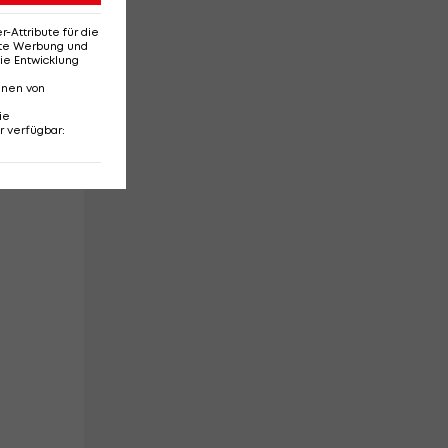
em
Attribute für die
erte Werbung und
ie Entwicklung
nnen von
ie
r verfügbar
: