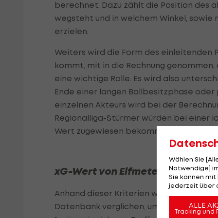
berechnet. Dazu zählt die Position des a
wegsteht und in welchem Winkel, sowie m
erzielen.
Weiters wird die Form des einleitenden P
kommt, mit in die Rechnung genommen, a
eine wichtige Rolle. Es wird also unters
Ende einer langen Ballbesitzphase oder
einzelnen Akteurs wird bei der Berechnu
Regionalliga-Stürmer würden bei einer i
Wert zugewiesen bekommen.
Datensc
Wählen Sie [Al
Notwendige] im
xG-Wert von Elfmetern bei 0,76
Sie können mit 
jederzeit über 
Anhand dieser Kriterien wird jeder Absc
ALLE AK
Datenbank verglichen, um die Wahrschein
Tracking und 