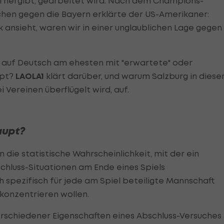
l hergibt, gearbeitet wird. Nach dem Champions-
ochen gegen die Bayern erklärte der US-Amerikaner:
 ansieht, waren wir in einer unglaublichen Lage gegen
 auf Deutsch am ehesten mit "erwartete" oder
upt?
LAOLA1
klärt darüber, und warum Salzburg in diese
i Vereinen überflügelt wird, auf.
aupt?
die statistische Wahrscheinlichkeit, mit der ein
bschluss-Situationen am Ende eines Spiels
spezifisch für jede am Spiel beteiligte Mannschaft
 konzentrieren wollen.
erschiedener Eigenschaften eines Abschluss-Versuches