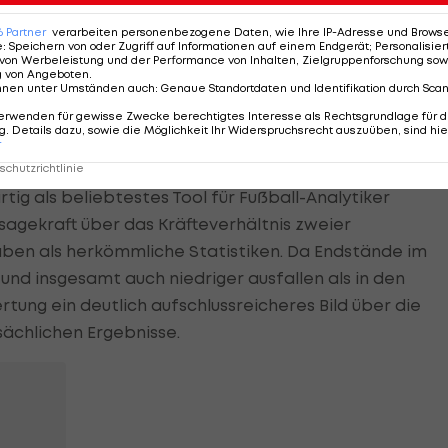
on 0 würde auf keinen Fall zu einem Tor führen. Bei ein
n, dass fünf von zehn Versuchen mit einer identen
6
Partner
verarbeiten personenbezogene Daten, wie Ihre IP-Adresse und Browser-
e
:
Speichern von oder Zugriff auf Informationen auf einem Endgerät; Personalisi
von Werbeleistung und der Performance von Inhalten, Zielgruppenforschung sow
g von Angeboten
.
nnen unter Umständen auch
:
Genaue Standortdaten und Identifikation durch Sca
eisten Vergleichs-Daten vorliegen, sind Elfmeter. Bei
erwenden für gewisse Zwecke berechtigtes Interesse als Rechtsgrundlage für d
ein mit 0,76 beziffern, da stets die gleichen Kriterien
. Details dazu, sowie die Möglichkeit Ihr Widerspruchsrecht auszuüben, sind hie
r
en also den direkten Weg ins Tor.
chutzrichtlinie
ig als beliebtestes Tool für Fußball-Analytiker
sagekraft über das Kräfteverhältnis zweier
ben als herkömmliche Statistiken. Da Endstände im
und insgesamt auch niedriger ausfallen als in den
tung ein deutlich aufschlussreicheres Bild über die
sächlichen Ergebnisse.