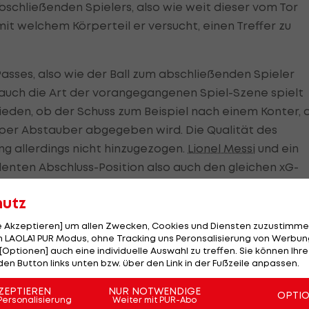
bschließenden Spielers, also wie weit dieser vom Tor
it welchem Körperteil er versucht, einen Treffer zu
asses, also wie der Ball zum abschließenden Spieler
uch die Art der vorangegangenen Spiel-Szene spielt
chieden, ob der Schuss zum Beispiel nach einem Konter,
 per Abstauber abgegeben wird. Die Qualität des
ng allerdings nicht hinzugezogen.
Lionel Messi
und ein
denten Abschluss-Position also auch den gleichen xG-
hutz
le Akzeptieren] um allen Zwecken, Cookies und Diensten zuzustimme
 LAOLA1 PUR Modus, ohne Tracking uns Peronsalisierung von Werbung
[Optionen] auch eine individuelle Auswahl zu treffen. Sie können Ihre
den Button links unten bzw. über den Link in der Fußzeile anpassen.
hluss mit tausenden ähnlichen Abschlüssen in der
ZEPTIEREN
NUR NOTWENDIGE
lichkeit eines Torerfolgs zu bestimmen. Ein xG-Wert v
OPTI
Personalisierung
Weiter mit PUR-Abo