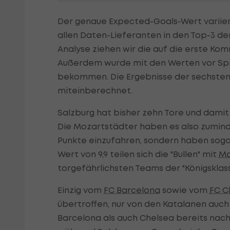
Der genaue Expected-Goals-Wert variiert
allen Daten-Lieferanten in den Top-3 de
Analyse ziehen wir die auf die erste K
Außerdem wurde mit den Werten vor Spiel
bekommen. Die Ergebnisse der sechsten
miteinberechnet.
Salzburg hat bisher zehn Tore und damit 
Die Mozartstädter haben es also zumind
Punkte einzufahren, sondern haben sogar 
Wert von 9,9 teilen sich die "Bullen" mit
Ma
torgefährlichsten Teams der "Königsklass
Einzig vom
FC Barcelona
sowie vom
FC C
übertroffen, nur von den Katalanen auch 
Barcelona als auch Chelsea bereits nach S