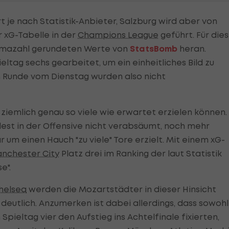
 je nach Statistik-Anbieter, Salzburg wird aber von
r xG-Tabelle in der
Champions League
geführt. Für die
ommazahl gerundeten Werte von
StatsBomb
heran.
tag sechs gearbeitet, um ein einheitliches Bild zu
 Runde vom Dienstag wurden also nicht
ziemlich genau so viele wie erwartet erzielen können.
est in der Offensive nicht verabsäumt, noch mehr
um einen Hauch "zu viele" Tore erzielt. Mit einem xG-
nchester City
Platz drei im Ranking der laut Statistik
e".
helsea
werden die Mozartstädter in dieser Hinsicht
deutlich. Anzumerken ist dabei allerdings, dass sowohl
pieltag vier den Aufstieg ins Achtelfinale fixierten,