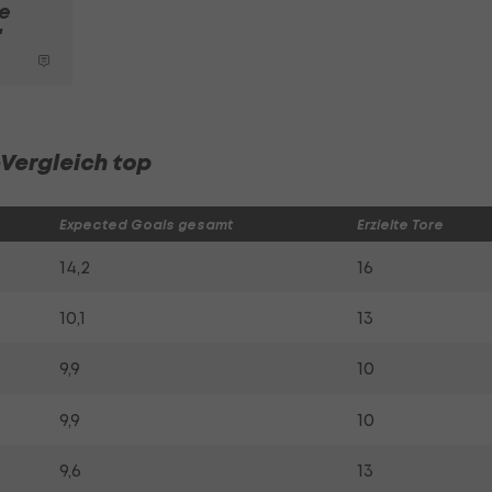
e
"
Vergleich top
Expected Goals gesamt
Erzielte Tore
14,2
16
10,1
13
9,9
10
9,9
10
9,6
13