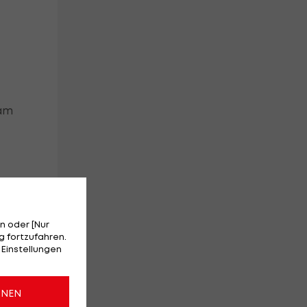
 am
n oder [Nur
 fortzufahren.
 Einstellungen
on
ONEN