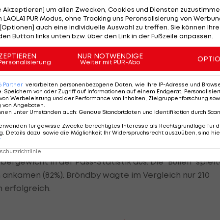
heit der Salzburger in allen Spielstatistiken ansieht.
le Akzeptieren] um allen Zwecken, Cookies und Diensten zuzustimme
 LAOLA1 PUR Modus, ohne Tracking uns Peronsalisierung von Werbung
[Optionen] auch eine individuelle Auswahl zu treffen. Sie können Ihre
den Button links unten bzw. über den Link in der Fußzeile anpassen.
rfolgreiche Pässe
ZEPTIEREN
NUR NOTWENDIGE
OPTI
Personalisierung
Weiter mit PUR-Abo
as Bröndby-Tor, wovon elf Versuche auch tatsächlich a
ussmannes Mads Hermansen gingen. Die Kopenhagener
6
Partner
verarbeiten personenbezogene Daten, wie Ihre IP-Adresse und Browser-
e
:
Speichern von oder Zugriff auf Informationen auf einem Endgerät; Personalisi
Abschlüsse, einer davon aufs Tor. Dazu kommen neun
von Werbeleistung und der Performance von Inhalten, Zielgruppenforschung sow
 keinen einzigen Corner.
g von Angeboten
.
nnen unter Umständen auch
:
Genaue Standortdaten und Identifikation durch Sca
erwenden für gewisse Zwecke berechtigtes Interesse als Rechtsgrundlage für d
 Statistik erwarteten Toren, führten die Salzburger
. Details dazu, sowie die Möglichkeit Ihr Widerspruchsrecht auszuüben, sind hie
sen sie 74% Ballbesitz auf.
r
chutzrichtlinie
ergewicht in der Pass-Statistik aus: Die "Bullen" spiel
 ankamen (82%). Bröndby wagte im Vergleich nur 210
n erfolgreich.