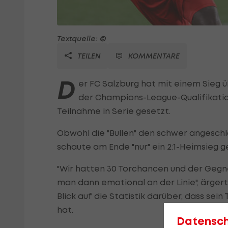
Textquelle: ©
TEILEN
KOMMENTARE
D
er FC Salzburg hat mit einem Sieg ü
der Champions-League-Qualifikation
Teilnahme in Serie gesetzt.
Obwohl die "Bullen" den schwer angesch
schaute am Ende "nur" ein 2:1-Heimsieg
"Wir hatten 30 Torchancen und der Gegne
man dann emotional an der Linie", ärgert
Blick auf die Statistik darüber, dass sei
hat.
Datensc