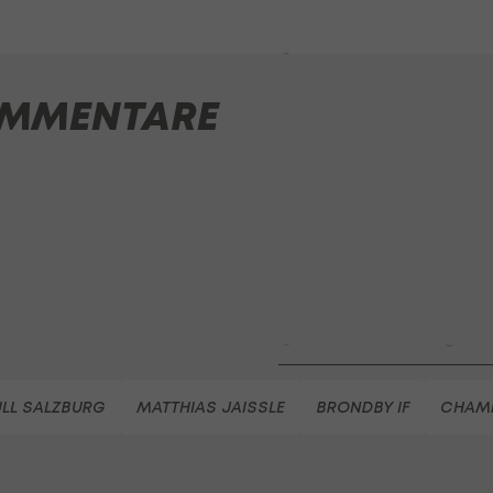
HIGHLIGHTS: Rapid-Frauen li
Bundesliga-Premiere ein Tor
Fußball - Frauen-Bundesliga
MMENTARE
First Vienna FC 1894 - SK Rap
Fußball - Frauen-Bundesliga
win2day Beach Tour PRO OPE
Entscheidung
Beachvolleyball - win2day B
Highlights: Neuzugang führt 
LigaZwa-Auftaktsieg
Fußball - ADMIRAL 2. Liga
FC Hertha Wels - SV Austria
ULL SALZBURG
MATTHIAS JAISSLE
BRONDBY IF
CHAMP
Fußball - ADMIRAL 2. Liga