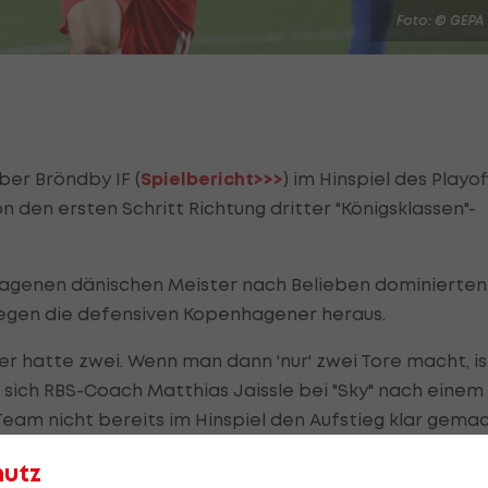
Foto: © GEPA
ber Bröndby IF (
Spielbericht>>>
) im Hinspiel des Playof
 den ersten Schritt Richtung dritter "Königsklassen"-
lagenen dänischen Meister nach Belieben dominierten
 gegen die defensiven Kopenhagener heraus.
r hatte zwei. Wenn man dann 'nur' zwei Tore macht, is
 sich RBS-Coach Matthias Jaissle bei "Sky" nach einem
n Team nicht bereits im Hinspiel den Aufstieg klar gema
hutz