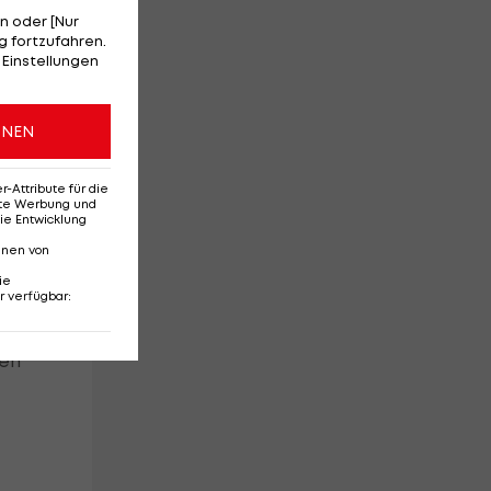
n oder [Nur
 fortzufahren.
 Einstellungen
ONEN
uf
Attribute für die
erte Werbung und
ie Entwicklung
nnen von
ie
r verfügbar
:
ten