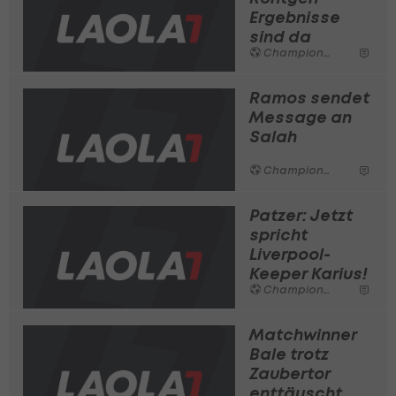
Ergebnisse
sind da
Champions League
Ramos sendet
Message an
Salah
Champions League
Patzer: Jetzt
spricht
Liverpool-
Keeper Karius!
Champions League
Matchwinner
Bale trotz
Zaubertor
enttäuscht