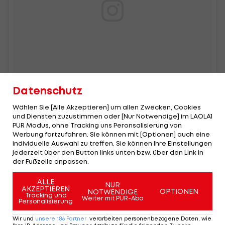
Datenschutz
Wählen Sie [Alle Akzeptieren] um allen Zwecken, Cookies
und Diensten zuzustimmen oder [Nur Notwendige] im LAOLA1
6 a.m.: From Liverpool with love.
PUR Modus, ohne Tracking uns Peronsalisierung von
Werbung fortzufahren. Sie können mit [Optionen] auch eine
Ein Beitrag geteilt von
Die Toten Hosen
(@dietotenhosen_official) am
individuelle Auswahl zu treffen. Sie können Ihre Einstellungen
jederzeit über den Button links unten bzw. über den Link in
der Fußzeile anpassen.
ALLE
NUR
AKZEPTIEREN
OPTIONEN
NOTWENDIGE
Tracking und
Weiter mit PUR-Abo
Personalisierung
Wir und
unsere
186
Partner
verarbeiten personenbezogene Daten, wie