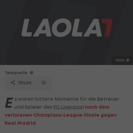
Foto: ©
Textquelle: ©
TEILEN
E
s waren bittere Momente für die Betreuer
und Spieler des
FC Liverpool
nach dem
verlorenen Champions-League-Finale gegen
Real Madrid
.