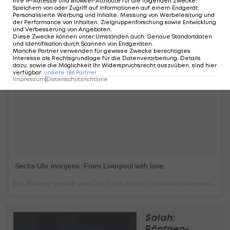
Ihre IP-Adresse und Browser-Attribute für die folgenden Zwecke
:
Speichern von oder Zugriff auf Informationen auf einem Endgerät;
Personalisierte Werbung und Inhalte, Messung von Werbeleistung und
der Performance von Inhalten, Zielgruppenforschung sowie Entwicklung
und Verbesserung von Angeboten
.
Diese Zwecke können unter Umständen auch
:
Genaue Standortdaten
und Identifikation durch Scannen von Endgeräten
.
Manche Partner verwenden für gewisse Zwecke berechtigtes
Interesse als Rechtsgrundlage für die Datenverarbeitung. Details
dazu, sowie die Möglichkeit Ihr Widerspruchsrecht auszuüben, sind hier
verfügbar
:
unsere
186
Partner
Impressum
|
Datenschutzrichtlinie
Sechs Uhr morgens: From Liverpool with love.
Ein Beitrag geteilt von
Die Toten Hosen
(@dietotenhosen_official) am
Salah:
Röntgen-