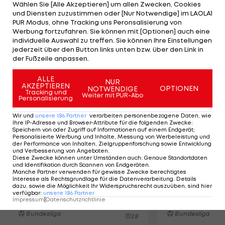
Wählen Sie [Alle Akzeptieren] um allen Zwecken, Cookies
fordern
und Diensten zuzustimmen oder [Nur Notwendige] im LAOLA1
Liverpool
PUR Modus, ohne Tracking uns Peronsalisierung von
Champions League
Werbung fortzufahren. Sie können mit [Optionen] auch eine
individuelle Auswahl zu treffen. Sie können Ihre Einstellungen
jederzeit über den Button links unten bzw. über den Link in
der Fußzeile anpassen.
Mehr zum Thema
ALLE
NUR
AKZEPTIEREN
OPTIONEN
NOTWENDIGE
Tracking und
Weiter mit PUR-Abo
Personalisierung
Wir und
unsere
186
Partner
verarbeiten personenbezogene Daten, wie
Ihre IP-Adresse und Browser-Attribute für die folgenden Zwecke
:
Speichern von oder Zugriff auf Informationen auf einem Endgerät;
Personalisierte Werbung und Inhalte, Messung von Werbeleistung und
der Performance von Inhalten, Zielgruppenforschung sowie Entwicklung
und Verbesserung von Angeboten
.
Diese Zwecke können unter Umständen auch
:
Genaue Standortdaten
und Identifikation durch Scannen von Endgeräten
.
Manche Partner verwenden für gewisse Zwecke berechtigtes
Interesse als Rechtsgrundlage für die Datenverarbeitung. Details
Salzburg: Schröder-
Kühbauer-Rü
dazu, sowie die Möglichkeit Ihr Widerspruchsrecht auszuüben, sind hier
Abgang fast fix?
LASK: "Mag 
verfügbar
:
unsere
186
Partner
Impressum
|
Datenschutzrichtlinie
Situationen"
Bundesliga
Bundesliga
28