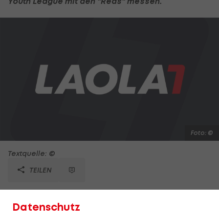
Youth League mit den "Reds" messen.
Foto: ©
Textquelle: ©
TEILEN
LIVE:
Datenschutz
"Jungbullen"