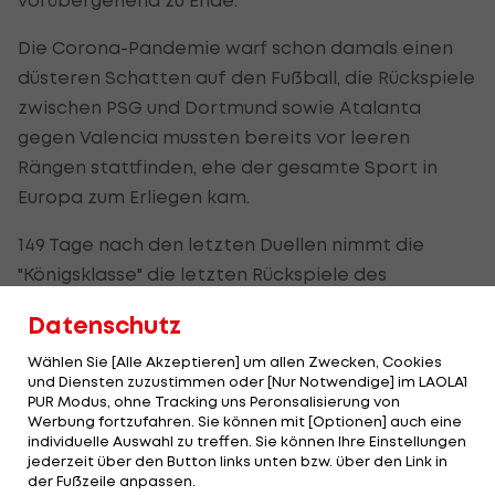
Die Corona-Pandemie warf schon damals einen
düsteren Schatten auf den Fußball, die Rückspiele
zwischen PSG und Dortmund sowie Atalanta
gegen Valencia mussten bereits vor leeren
Rängen stattfinden, ehe der gesamte Sport in
Europa zum Erliegen kam.
149 Tage nach den letzten Duellen nimmt die
"Königsklasse" die letzten Rückspiele des
Achtelfinales auf, ehe sich die verbleibenden
Datenschutz
Teams in Lissabon zu einem Mini-Turnier
versammeln. LIVE auf Sky und
Wählen Sie [Alle Akzeptieren] um allen Zwecken, Cookies
DAZN>>>
und Diensten zuzustimmen oder [Nur Notwendige] im LAOLA1
PUR Modus, ohne Tracking uns Peronsalisierung von
Alle Teilnehmer haben ihre nationalen Spielzeiten
Werbung fortzufahren. Sie können mit [Optionen] auch eine
abgeschlossen, Tendenzen lassen sich erkennen.
individuelle Auswahl zu treffen. Sie können Ihre Einstellungen
jederzeit über den Button links unten bzw. über den Link in
LAOLA1 nimmt die Champions-League-Teilnehmer
der Fußzeile anpassen.