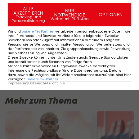
und ihre Bilanz nach Corona-Pause genauer unter
ALLE
die Lupe.
NUR
AKZEPTIEREN
OPTIONEN
NOTWENDIGE
Tracking und
Weiter mit PUR-Abo
Personalisierung
Die Final-Phase der
Champions League
ist wie
Wir und
unsere
186
Partner
verarbeiten personenbezogene Daten, wie
Ihre IP-Adresse und Browser-Attribute für die folgenden Zwecke
:
gewohnt auf Sky (Einzel-Spiele und Konferenz) und
Speichern von oder Zugriff auf Informationen auf einem Endgerät;
Personalisierte Werbung und Inhalte, Messung von Werbeleistung und
DAZN zu sehen.
der Performance von Inhalten, Zielgruppenforschung sowie Entwicklung
und Verbesserung von Angeboten
.
Diese Zwecke können unter Umständen auch
:
Genaue Standortdaten
Starte jetzt dein Gratis-Monat und sei LIVE
und Identifikation durch Scannen von Endgeräten
.
Manche Partner verwenden für gewisse Zwecke berechtigtes
dabei>>>
Interesse als Rechtsgrundlage für die Datenverarbeitung. Details
dazu, sowie die Möglichkeit Ihr Widerspruchsrecht auszuüben, sind hier
verfügbar
:
unsere
186
Partner
Impressum
|
Datenschutzrichtlinie
Mehr zum Thema