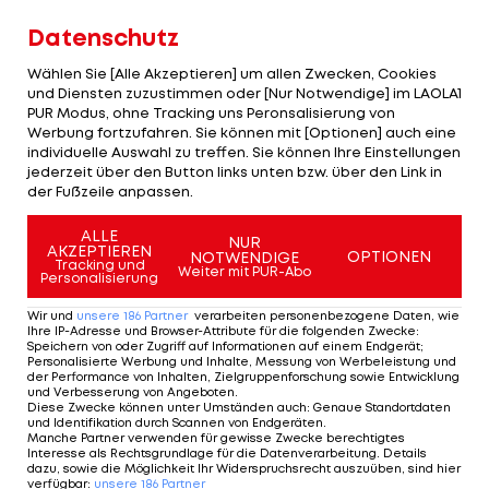
Datenschutz
Hartberger nutzen viele Torchancen
Wählen Sie [Alle Akzeptieren] um allen Zwecken, Cookies
nicht aus
und Diensten zuzustimmen oder [Nur Notwendige] im LAOLA1
PUR Modus, ohne Tracking uns Peronsalisierung von
Nach dem Seitenwechsel drängen die
Werbung fortzufahren. Sie können mit [Optionen] auch eine
individuelle Auswahl zu treffen. Sie können Ihre Einstellungen
Hartberger, bei nun regnerischen Bedingungen,
jederzeit über den Button links unten bzw. über den Link in
auf die Führung. Patrik Mijic bringt jedoch nach
der Fußzeile anpassen.
einem Avdijaj-Steckpass den Ball nicht am
ALLE
NUR
herausgeeilten Sahin-Radlinger in Tor unter. Kurz
AKZEPTIEREN
OPTIONEN
NOTWENDIGE
Tracking und
Weiter mit PUR-Abo
danach bändigt der Wiener Schlussmann auch
Personalisierung
noch einen Kopfball von Dominik Prokop.
Wir und
unsere
186
Partner
verarbeiten personenbezogene Daten, wie
Ihre IP-Adresse und Browser-Attribute für die folgenden Zwecke
:
Speichern von oder Zugriff auf Informationen auf einem Endgerät;
Zehn Minuten danach scheitert TSV-Stürmer Mijic
Personalisierte Werbung und Inhalte, Messung von Werbeleistung und
der Performance von Inhalten, Zielgruppenforschung sowie Entwicklung
nach einem weiteren Steckpass an
Samuel Sahin-
und Verbesserung von Angeboten
.
Diese Zwecke können unter Umständen auch
:
Genaue Standortdaten
Radlinger
. Den geplanten Nachschuss von Elias
und Identifikation durch Scannen von Endgeräten
.
Havel ins verwaiste Tor kann Austria-Verteidiger
Manche Partner verwenden für gewisse Zwecke berechtigtes
Interesse als Rechtsgrundlage für die Datenverarbeitung. Details
Dragovic mit viel Körpereinsatz verhindern. Der
dazu, sowie die Möglichkeit Ihr Widerspruchsrecht auszuüben, sind hier
verfügbar
:
unsere
186
Partner