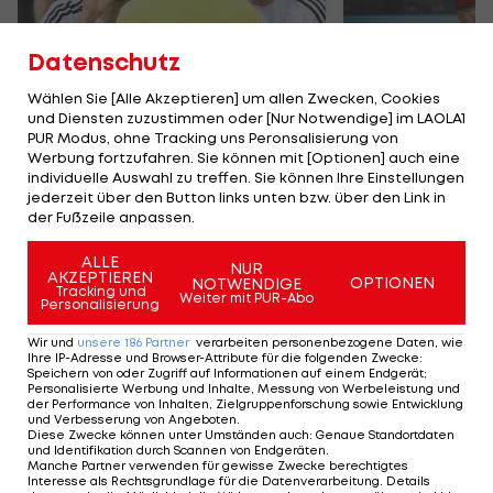
Datenschutz
Wählen Sie [Alle Akzeptieren] um allen Zwecken, Cookies
Nach Gelb-Rot gegen
Signierter M
und Diensten zuzustimmen oder [Nur Notwendige] im LAOLA1
Sturm: Aufatmen bei
Beach Pro-B
PUR Modus, ohne Tracking uns Peronsalisierung von
Werbung fortzufahren. Sie können mit [Optionen] auch eine
Baumgartner und dem
Klinger Sist
individuelle Auswahl zu treffen. Sie können Ihre Einstellungen
WAC
jederzeit über den Button links unten bzw. über den Link in
Bundesliga
Verbände
18
der Fußzeile anpassen.
ALLE
NUR
AKZEPTIEREN
OPTIONEN
NOTWENDIGE
TEILEN
Tracking und
Weiter mit PUR-Abo
Personalisierung
Wir und
unsere
186
Partner
verarbeiten personenbezogene Daten, wie
Ihre IP-Adresse und Browser-Attribute für die folgenden Zwecke
:
Speichern von oder Zugriff auf Informationen auf einem Endgerät;
Personalisierte Werbung und Inhalte, Messung von Werbeleistung und
KOMMENTARE
der Performance von Inhalten, Zielgruppenforschung sowie Entwicklung
und Verbesserung von Angeboten
.
Diese Zwecke können unter Umständen auch
:
Genaue Standortdaten
und Identifikation durch Scannen von Endgeräten
.
Manche Partner verwenden für gewisse Zwecke berechtigtes
Interesse als Rechtsgrundlage für die Datenverarbeitung. Details