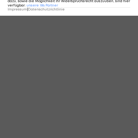
dazu, sowie die Möglichkeit Ihr Widerspruchsrecht auszuüben, sind hier
verfügbar
:
unsere
186
Partner
Impressum
|
Datenschutzrichtlinie