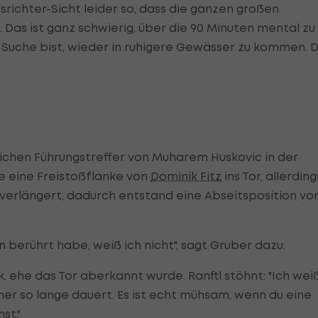
srichter-Sicht leider so, dass die ganzen großen
Das ist ganz schwierig, über die 90 Minuten mental zu
 Suche bist, wieder in ruhigere Gewässer zu kommen. 
ichen Führungstreffer von Muharem Huskovic in der
e eine Freistoßflanke von
Dominik Fitz
ins Tor, allerding
verlängert, dadurch entstand eine Abseitsposition vo
hn berührt habe, weiß ich nicht", sagt Gruber dazu.
 ehe das Tor aberkannt wurde. Ranftl stöhnt: "Ich wei
mer so lange dauert. Es ist echt mühsam, wenn du eine
st."