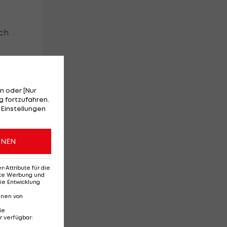
ch
n oder [Nur
 fortzufahren.
 Einstellungen
ONEN
n
Attribute für die
erte Werbung und
ie Entwicklung
nnen von
ie
r verfügbar
: