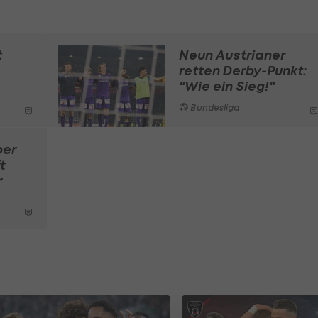
t
Neun Austrianer
retten Derby-Punkt:
"Wie ein Sieg!"
Bundesliga
ber
t
r