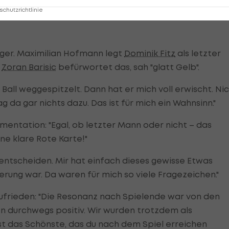
chutzrichtlinie
eger. Maximilian Hofmann legt
Dominik Fitz
als letzter
h
Zoran Barisic
befürwortet das, sah "glatt Gelb".
 Ball weggespitzelt. Dann hat er mich voll erwischt. Ni
g da gar nichts dazu. Das ist für mich ein Wahnsinn."
entation: "Egal, ob letzter Mann oder nicht – das
ne klare Rote Karte!"
entscheiden. Mir hat einfach dieses gewisse Etwas
rung war. Da waren für mich so viele Fragezeichen."
 zufrieden: "Die Resonanz nach Spielende war von den
en durchwegs positiv. Wir wurden trotzdem als
st das Schönste, das du nach dem Spiel erreichen