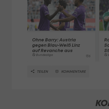
Ohne Barry: Austria
R
gegen Blau-Weiß Linz
Sa
auf Revanche aus
St
Bundesliga
5
TEILEN
KOMMENTARE
KO