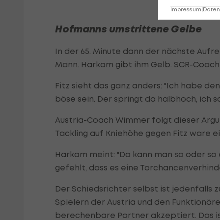
Impressum
|
Datens
Hofmanns umstrittene Gelbe
In der 65. Minute dann der nächste Aufr
Mann. Harkam gibt ihm Gelb. SCR-Coac
Fitz sieht das ganz anders: "Ich habe den
böse sein. Der springt da halbhoch, ich sa
Austria-Coach Wimmer folgt dieser Argum
Tackling auf Kniehöhe gegen Fitz ware ei
Harkam meint: "Da kann man so oder so 
gefehlt, dass es eine Torchancenverhinde
Der Schiedsrichter selbst ist jedenfalls
Spielern der Austria und den Funktionär
berechenbare Partner akzeptiert. Das i