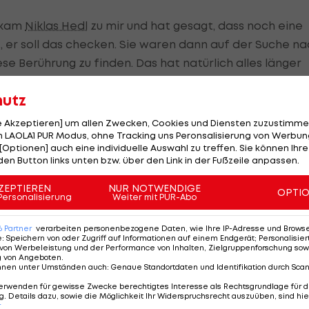
 kam
Niklas Hedl
zu mir und hat gesagt, dass noch eine
 er soll das checken. Sie waren dann auf der Suche na
e Berührung zu finden. Das hat natürlich alles länger
ell: Lasst euch bitte Zeit! So eine Entscheidung muss
hutz
 dauert eine Minute länger und wir haben die richtige
le Akzeptieren] um allen Zwecken, Cookies und Diensten zuzustimme
 LAOLA1 PUR Modus, ohne Tracking uns Peronsalisierung von Werbung
[Optionen] auch eine individuelle Auswahl zu treffen. Sie können Ihre
den Button links unten bzw. über den Link in der Fußzeile anpassen.
ZEPTIEREN
NUR NOTWENDIGE
OPTI
Personalisierung
Weiter mit PUR-Abo
Gelb-Rote gegen James Holland nach einem viel zu
te gegen Matthias Braunöder nach einem Foul von hinte
6
Partner
verarbeiten personenbezogene Daten, wie Ihre IP-Adresse und Browser-
e
:
Speichern von oder Zugriff auf Informationen auf einem Endgerät; Personalisi
von Werbeleistung und der Performance von Inhalten, Zielgruppenforschung sow
g von Angeboten
.
nnen unter Umständen auch
:
Genaue Standortdaten und Identifikation durch Sca
aber beide geben muss", gibt Ranftl zu. FAK-Coach
erwenden für gewisse Zwecke berechtigtes Interesse als Rechtsgrundlage für d
lüssen".
. Details dazu, sowie die Möglichkeit Ihr Widerspruchsrecht auszuüben, sind hie
r