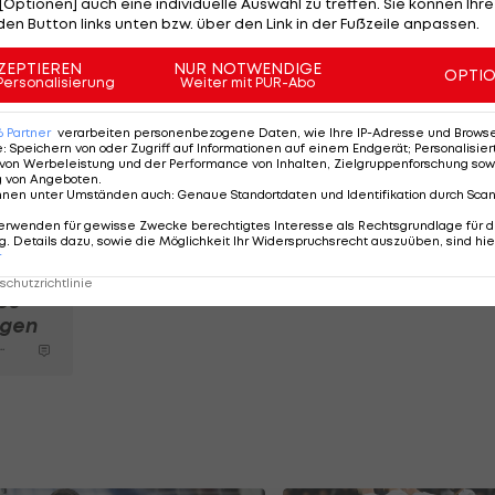
[Optionen] auch eine individuelle Auswahl zu treffen. Sie können Ihre
e - neben einer Geldbuße über 30.000 Euro - durch den
den Button links unten bzw. über den Link in der Fußzeile anpassen.
 Larnaka, bei dem ein Schiedsrichter am Kopf verletz
ZEPTIEREN
NUR NOTWENDIGE
OPTI
b erfolglos.
Personalisierung
Weiter mit PUR-Abo
n wieder Fans in die Merkur Arena strömen können.
6
Partner
verarbeiten personenbezogene Daten, wie Ihre IP-Adresse und Browser-
e
:
Speichern von oder Zugriff auf Informationen auf einem Endgerät; Personalisi
ahre lang unter Beobachtung und könnten beim nächste
von Werbeleistung und der Performance von Inhalten, Zielgruppenforschung sow
g von Angeboten
.
gebrummt bekommen.
nnen unter Umständen auch
:
Genaue Standortdaten und Identifikation durch Sca
erwenden für gewisse Zwecke berechtigtes Interesse als Rechtsgrundlage für d
. Details dazu, sowie die Möglichkeit Ihr Widerspruchsrecht auszuüben, sind hie
r
eichs
chutzrichtlinie
bs
igen