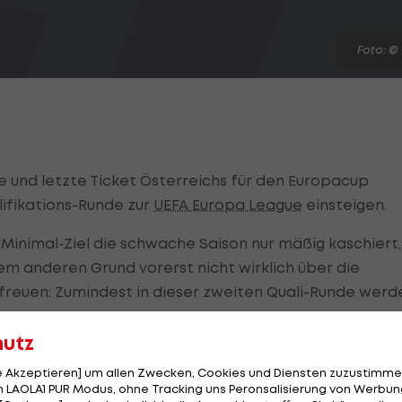
Foto: ©
te und letzte Ticket Österreichs für den Europacup
lifikations-Runde zur
UEFA Europa League
einsteigen.
Minimal-Ziel die schwache Saison nur mäßig kaschiert,
em anderen Grund vorerst nicht wirklich über die
freuen: Zumindest in dieser zweiten Quali-Runde werd
en.
hutz
 wird nämlich im Heimspiel dieser Runde schlagend,
le Akzeptieren] um allen Zwecken, Cookies und Diensten zuzustimme
 LAOLA1 PUR Modus, ohne Tracking uns Peronsalisierung von Werbung