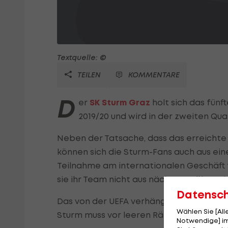
Textquelle: ©
TEILEN
KOMMENTARE
D
er
SK Sturm Graz
holt sich das fünf
2019/20 und wird in der zweiten Qua
Neben der Tatsache, dass das erreichte 
können sich die Sturm-Fans auch aus ein
Teilnahme am internationalen Geschäft 
sie ihr Team nicht aus nächster Nähe seh
Datensc
Das von der UEFA verhängte Geisterspiel
Wählen Sie [Al
Sturm muss vor leeren Rängen antreten.
Notwendige] im