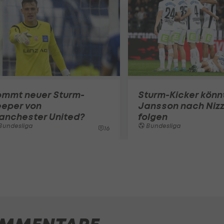
ommt neuer Sturm-
Sturm-Kicker könn
eeper von
Jansson nach Niz
anchester United?
folgen
Bundesliga
Bundesliga
16