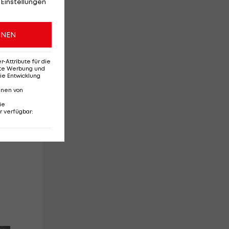
 Einstellungen
t
ONEN
Attribute für die
erte Werbung und
n
ie Entwicklung
nnen von
ie
r verfügbar
: