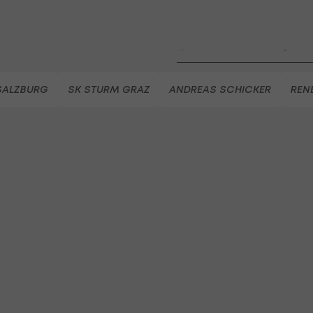
Highlights: Neuzugang führt 
LigaZwa-Auftaktsieg
Fußball - ADMIRAL 2. Liga
FC Hertha Wels - SV Austria
 SALZBURG
SK STURM GRAZ
ANDREAS SCHICKER
REN
Fußball - ADMIRAL 2. Liga