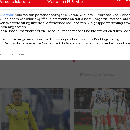
Personalisierung
Weiter mit PUR-Abo
Möglicherweise auch ein Grund: In seiner aktiven Karrie
6
Partner
verarbeiten personenbezogene Daten, wie Ihre IP-Adresse und Browser-
e
:
Speichern von oder Zugriff auf Informationen auf einem Endgerät; Personalisi
von Werbeleistung und der Performance von Inhalten, Zielgruppenforschung sow
hr schwierig, denn auch der vermeintliche Favorit und
g von Angeboten
.
nnen unter Umständen auch
:
Genaue Standortdaten und Identifikation durch Sca
scheint kein Interesse an einer Rückkehr zu Sturm Gra
erwenden für gewisse Zwecke berechtigtes Interesse als Rechtsgrundlage für d
d Feldhofer
ist Sturm im Moment kein Thema.
. Details dazu, sowie die Möglichkeit Ihr Widerspruchsrecht auszuüben, sind hie
r
chutzrichtlinie
Der legendäre Durchmar
Tirol I #Zwarakonferenz Hi
Zwarakonferenz
Am Stammtisch bei Andy Ogr
Knett
Stammtisch
I schau a #LigaZWA - Die Hig
Runde)
I schau a LigaZWA