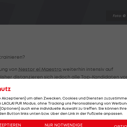
Foto: ©
trainieren?
nung von
Nestor el Maestro
weiterhin intensiv auf
isher distanzieren sich jedoch alle Top-Kandidaten vo
hutz
ionen hat Sturms Geschäftsführer Sport
Andreas Schick
le Akzeptieren] um allen Zwecken, Cookies und Diensten zuzustimme
 LAOLA1 PUR Modus, ohne Tracking uns Peronsalisierung von Werbung
user kontaktiert, um ihm ein Angebot zu unterbreiten
[Optionen] auch eine individuelle Auswahl zu treffen. Sie können Ihre
den Button links unten bzw. über den Link in der Fußzeile anpassen.
 einen Korb. Schließlich arbeitet Aufhauser bereits sei
h dort ein Standing in der zweiten Reihe erarbeitet. Sch
ZEPTIEREN
NUR NOTWENDIGE
OPTI