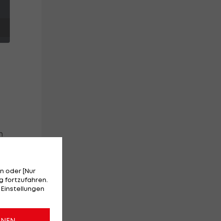
n
er
n oder [Nur
 fortzufahren.
.
 Einstellungen
t
on
ONEN