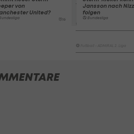
eeper von
Jansson nach Niz
Schwarz-Weiss Bregenz - KS
anchester United?
folgen
1919
Bundesliga
Bundesliga
16
Fußball - ADMIRAL 2. Liga
SK Sturm Graz II - FAC WIEN
Fußball - ADMIRAL 2. Liga
SV Austria Salzburg - First
Vienna FC 1894
MMENTARE
Fußball - ADMIRAL 2. Liga
FC Red Bull Salzburg - FC
Blau-Weiß Linz / Kleinmünch
Fußball - Frauen-Bundesliga
HIGHLIGHTS: SpG
Südburgenland / TSV
Hartberg überrascht die
Vienna