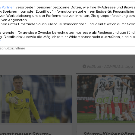
6
Partner
verarbeiten personenbezogene Daten, wie Ihre IP-Adresse und Browser-
urm oder Ingolstadt jedoch nicht beschäftigen: "Ich wil
e
:
Speichern von oder Zugriff auf Informationen auf einem Endgerät; Personalisi
von Werbeleistung und der Performance von Inhalten, Zielgruppenforschung sow
 Die Gespräche mit Andi Schicker laufen. Man will mich
g von Angeboten
.
nnen unter Umständen auch
:
Genaue Standortdaten und Identifikation durch Sca
n Erfüllung."
erwenden für gewisse Zwecke berechtigtes Interesse als Rechtsgrundlage für d
. Details dazu, sowie die Möglichkeit Ihr Widerspruchsrecht auszuüben, sind hie
r
Highlights: Nach frühem
chutzrichtlinie
Rückstand: Austria Salzb
schießt die Vienna ab
Fußball - ADMIRAL 2. Liga
Highlights: Torfestival! Sturm 
besiegt den FAC
überraschend
Fußball - ADMIRAL 2. Liga
Highlights: Doppelpacker
Thalissinho schießt Bregenz
gegen Kapfenberg zu Sieg
Fußball - ADMIRAL 2. Liga
ommt neuer Sturm-
Sturm-Kicker könn