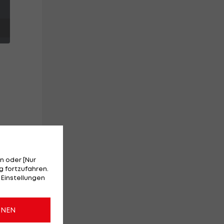
ion
n oder [Nur
 fortzufahren.
 Einstellungen
ch
ONEN